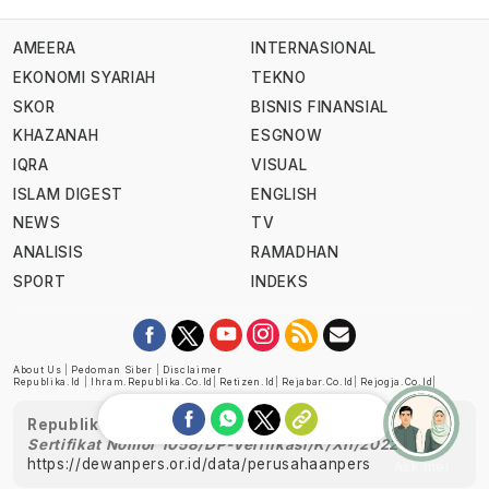
AMEERA
INTERNASIONAL
EKONOMI SYARIAH
TEKNO
SKOR
BISNIS FINANSIAL
KHAZANAH
ESGNOW
IQRA
VISUAL
ISLAM DIGEST
ENGLISH
NEWS
TV
ANALISIS
RAMADHAN
SPORT
INDEKS
About Us
|
Pedoman Siber
|
Disclaimer
Republika.id
|
Ihram.republika.co.id
|
Retizen.id
|
Rejabar.co.id
|
Rejogja.co.id
|
Republika telah diverifikasi oleh Dewan Pers
Sertifikat Nomor 1058/DP-Verifikasi/K/XII/2022
https://dewanpers.or.id/data/perusahaanpers
Ask me!