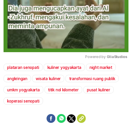
Powered by 
GliaStudios
plataran senopati
kuliner yogyakarta
night market
Mute
angkringan
wisata kuliner
transformasi ruang publik
umkm yogyakarta
titik nol kilometer
pusat kuliner
koperasi senopati