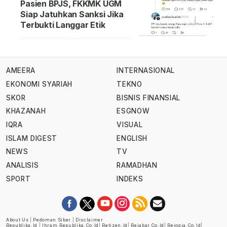
Pasien BPJS, FKKMK UGM
Siap Jatuhkan Sanksi Jika
Terbukti Langgar Etik
AMEERA
INTERNASIONAL
EKONOMI SYARIAH
TEKNO
SKOR
BISNIS FINANSIAL
KHAZANAH
ESGNOW
IQRA
VISUAL
ISLAM DIGEST
ENGLISH
NEWS
TV
ANALISIS
RAMADHAN
SPORT
INDEKS
About Us
|
Pedoman Siber
|
Disclaimer
Republika.id
|
Ihram.republika.co.id
|
Retizen.id
|
Rejabar.co.id
|
Rejogja.co.id
|