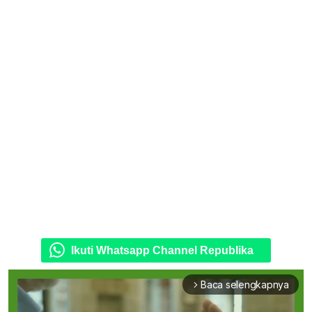
Ikuti Whatsapp Channel Republika
Baca selengkapnya
arrow_forward_ios