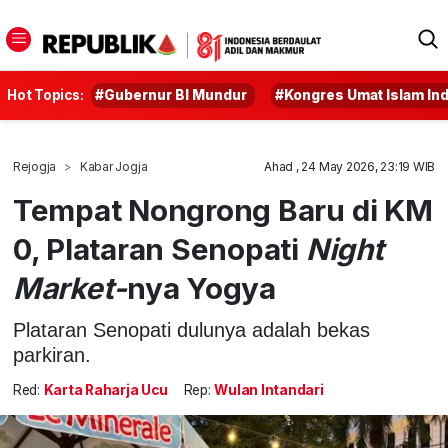
Hot Topics:
#Gubernur BI Mundur
#Kongres Umat Islam In
Rejogja
Kabar Jogja
Ahad , 24 May 2026, 23:19 WIB
Tempat Nongrong Baru di KM
0, Plataran Senopati
Night
Market-
nya Yogya
Plataran Senopati dulunya adalah bekas
parkiran.
Red:
Karta Raharja Ucu
Rep:
Wulan Intandari