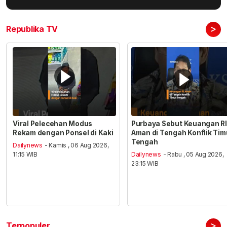
>
Republika TV
Viral Pelecehan Modus
Purbaya Sebut Keuangan RI
Rekam dengan Ponsel di Kaki
Aman di Tengah Konflik Tim
Tengah
Dailynews
- Kamis , 06 Aug 2026,
11:15 WIB
Dailynews
- Rabu , 05 Aug 2026,
23:15 WIB
>
Terpopuler