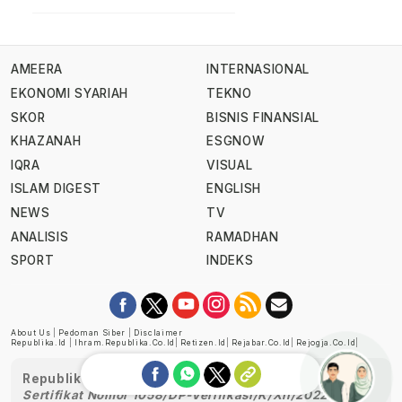
AMEERA
INTERNASIONAL
EKONOMI SYARIAH
TEKNO
SKOR
BISNIS FINANSIAL
KHAZANAH
ESGNOW
IQRA
VISUAL
ISLAM DIGEST
ENGLISH
NEWS
TV
ANALISIS
RAMADHAN
SPORT
INDEKS
About Us
|
Pedoman Siber
|
Disclaimer
Republika.id
|
Ihram.republika.co.id
|
Retizen.id
|
Rejabar.co.id
|
Rejogja.co.id
|
Republika telah diverifikasi oleh Dewan Pers
Sertifikat Nomor 1058/DP-Verifikasi/K/XII/2022