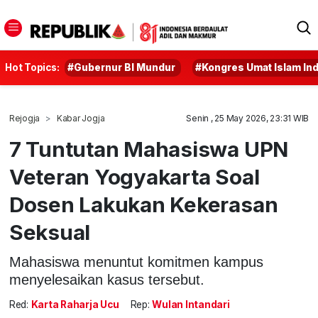
Hot Topics:
#Gubernur BI Mundur
#Kongres Umat Islam In
Rejogja
Kabar Jogja
Senin , 25 May 2026, 23:31 WIB
7 Tuntutan Mahasiswa UPN
Veteran Yogyakarta Soal
Dosen Lakukan Kekerasan
Seksual
Mahasiswa menuntut komitmen kampus
menyelesaikan kasus tersebut.
Red:
Karta Raharja Ucu
Rep:
Wulan Intandari