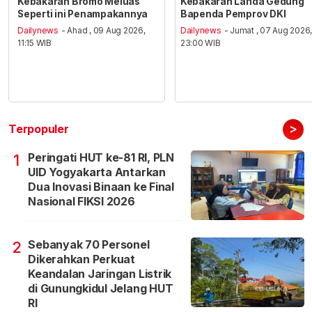
Kebakaran Bromo Meluas
Kebakaran Landa Gedung
Seperti ini Penampakannya
Bapenda Pemprov DKI
Dailynews
- Ahad , 09 Aug 2026,
Dailynews
- Jumat , 07 Aug 2026
11:15 WIB
23:00 WIB
>
Terpopuler
Peringati HUT ke-81 RI, PLN
1
UID Yogyakarta Antarkan
Dua Inovasi Binaan ke Final
Nasional FIKSI 2026
Sebanyak 70 Personel
2
Dikerahkan Perkuat
Keandalan Jaringan Listrik
di Gunungkidul Jelang HUT
RI