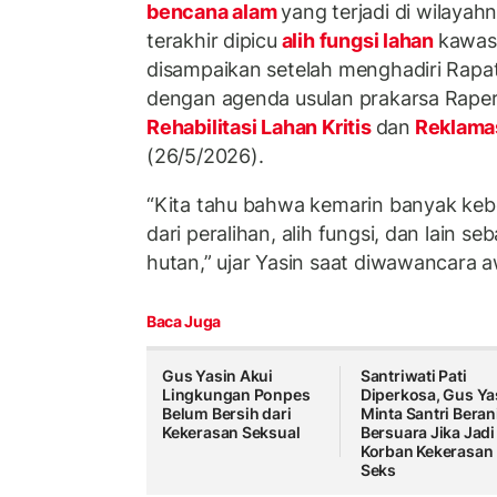
bencana alam
yang terjadi di wilaya
terakhir dipicu
alih fungsi lahan
kawasa
disampaikan setelah menghadiri Rapat
dengan agenda usulan prakarsa Raper
Rehabilitasi Lahan Kritis
dan
Reklama
(26/5/2026).
“Kita tahu bahwa kemarin banyak keb
dari peralihan, alih fungsi, dan lain s
hutan,” ujar Yasin saat diwawancara 
Baca Juga
Gus Yasin Akui
Santriwati Pati
Lingkungan Ponpes
Diperkosa, Gus Ya
Belum Bersih dari
Minta Santri Beran
Kekerasan Seksual
Bersuara Jika Jadi
Korban Kekerasan
Seks