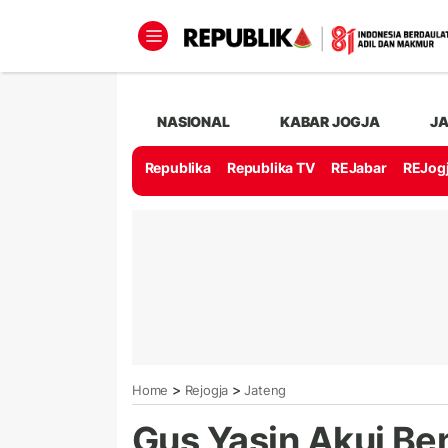
NASIONAL
KABAR JOGJA
J
Republika
Republika TV
REJabar
REJog
>
>
Home
Rejogja
Jateng
Gus Yasin Akui Be