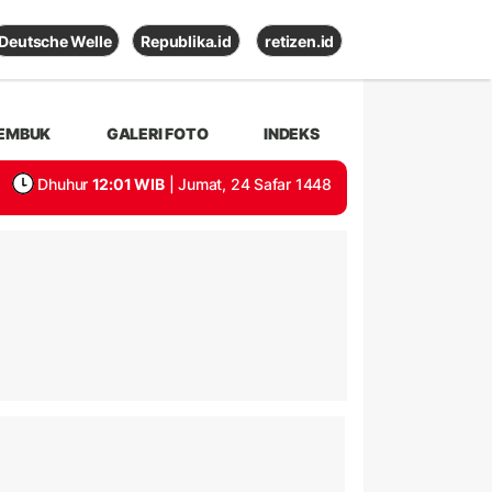
Deutsche Welle
Republika.id
retizen.id
EMBUK
GALERI FOTO
INDEKS
Dhuhur
12:01 WIB
| Jumat, 24 Safar 1448