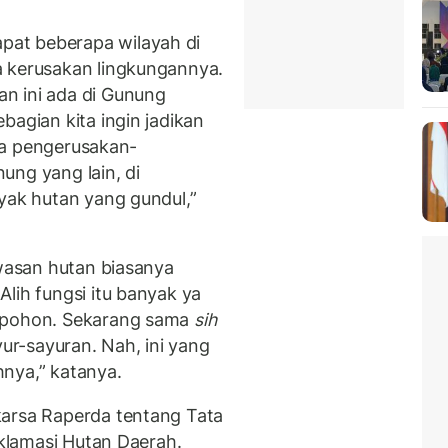
at beberapa wilayah di
a kerusakan lingkungannya.
n ini ada di Gunung
bagian kita ingin jadikan
ada pengerusakan-
ung yang lain, di
yak hutan yang gundul,”
awasan hutan biasanya
lih fungsi itu banyak ya
u pohon. Sekarang sama
sih
ur-sayuran. Nah, ini yang
hnya,” katanya.
karsa Raperda tentang Tata
eklamasi Hutan Daerah.