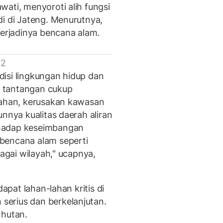
ati, menyoroti alih fungsi
di di Jateng. Menurutnya,
 terjadinya bencana alam.
 2
isi lingkungan hidup dan
 tantangan cukup
lahan, kerusakan kawasan
unnya kualitas daerah aliran
rhadap keseimbangan
bencana alam seperti
bagai wilayah," ucapnya,
dapat lahan-lahan kritis di
erius dan berkelanjutan.
 hutan.