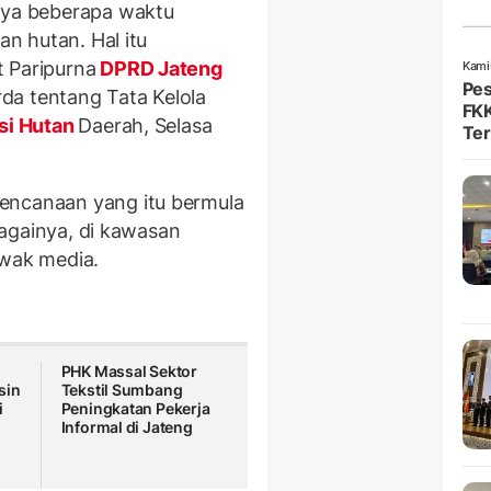
hnya beberapa waktu
n hutan. Hal itu
 Paripurna
DPRD Jateng
Kami
Pes
da tentang Tata Kelola
FKK
si Hutan
Daerah, Selasa
Ter
encanaan yang itu bermula
ebagainya, di kawasan
awak media.
PHK Massal Sektor
sin
Tekstil Sumbang
i
Peningkatan Pekerja
Informal di Jateng