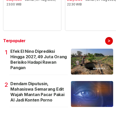
23:00 WIB
22:30 WIB
>
Terpopuler
Efek El Nino Diprediksi
1
Hingga 2027, 49 Juta Orang
Berisiko Hadapi Rawan
Pangan
Dendam Diputusin,
2
Mahasiswa Semarang Edit
Wajah Mantan Pacar Pakai
AI Jadi Konten Porno