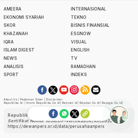
AMEERA
INTERNASIONAL
EKONOMI SYARIAH
TEKNO
SKOR
BISNIS FINANSIAL
KHAZANAH
ESGNOW
IQRA
VISUAL
ISLAM DIGEST
ENGLISH
NEWS
TV
ANALISIS
RAMADHAN
SPORT
INDEKS
About Us
|
Pedoman Siber
|
Disclaimer
Republika.id
|
Ihram.republika.co.id
|
Retizen.id
|
Rejabar.co.id
|
Rejogja.co.id
|
Republika telah diverifikasi oleh Dewan Pers
Sertifikat Nomor 1058/DP-Verifikasi/K/XII/2022
https://dewanpers.or.id/data/perusahaanpers
Ask me!