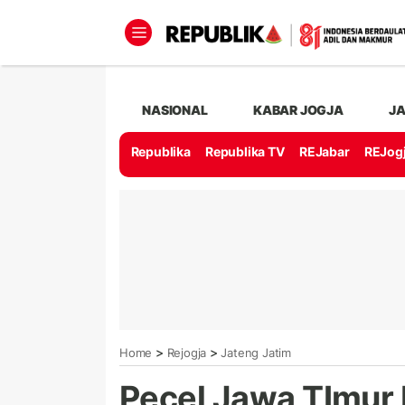
NASIONAL
KABAR JOGJA
J
Republika
Republika TV
REJabar
REJog
>
>
Home
Rejogja
Jateng Jatim
Pecel Jawa TImur 