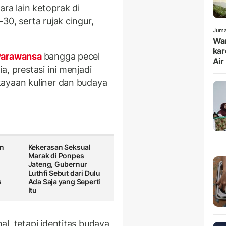
ara lain ketoprak di
30, serta rujak cingur,
Juma
War
kar
 Parawansa
bangga pecel
Air
, prestasi ini menjadi
kayaan kuliner dan budaya
an
Kekerasan Seksual
Marak di Ponpes
Jateng, Gubernur
Luthfi Sebut dari Dulu
s
Ada Saja yang Seperti
Itu
l, tetapi identitas budaya