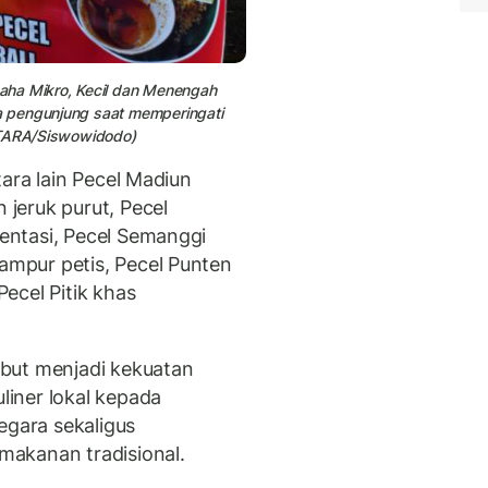
aha Mikro, Kecil dan Menengah
a pengunjung saat memperingati
ANTARA/Siswowidodo)
ara lain Pecel Madiun
jeruk purut, Pecel
ntasi, Pecel Semanggi
mpur petis, Pecel Punten
ecel Pitik khas
but menjadi kekuatan
iner lokal kepada
gara sekaligus
makanan tradisional.