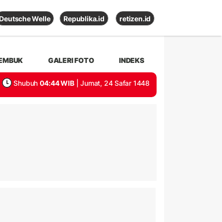
Deutsche Welle
Republika.id
retizen.id
EMBUK
GALERI FOTO
INDEKS
Shubuh
04:44 WIB
| Jumat, 24 Safar 1448