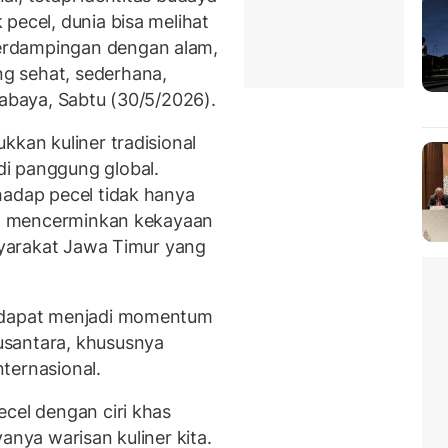
pecel, dunia bisa melihat
erdampingan dengan alam,
g sehat, sederhana,
urabaya, Sabtu (30/5/2026).
kkan kuliner tradisional
i panggung global.
hadap pecel tidak hanya
uga mencerminkan kekayaan
asyarakat Jawa Timur yang
t dapat menjadi momentum
santara, khususnya
nternasional.
ecel dengan ciri khas
anya warisan kuliner kita.