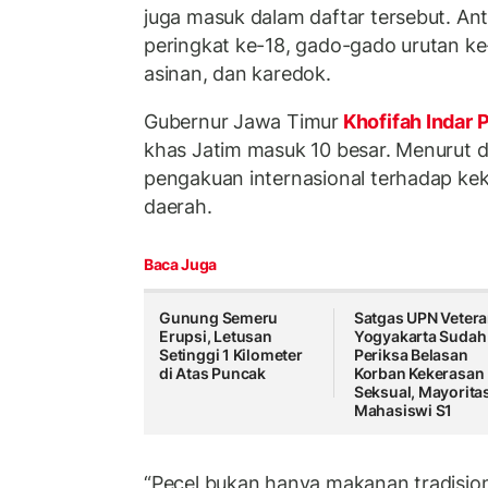
juga masuk dalam daftar tersebut. Ant
peringkat ke-18, gado-gado urutan ke-
asinan, dan karedok.
Gubernur Jawa Timur
Khofifah Indar
khas Jatim masuk 10 besar. Menurut dia
pengakuan internasional terhadap ke
daerah.
Baca Juga
Gunung Semeru
Satgas UPN Veter
Erupsi, Letusan
Yogyakarta Sudah
Setinggi 1 Kilometer
Periksa Belasan
di Atas Puncak
Korban Kekerasan
Seksual, Mayorita
Mahasiswi S1
“Pecel bukan hanya makanan tradisiona