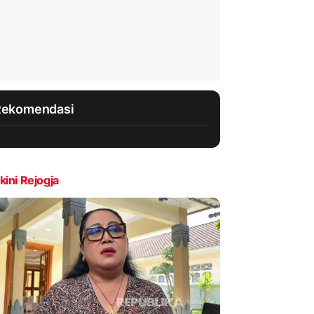
Rekomendasi
kini Rejogja