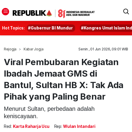
Hot Topics:
#Gubernur BI Mundur
#Kongres Umat Islam In
Rejogja
Kabar Jogja
Senin , 01 Jun 2026, 09:01 WIB
Viral Pembubaran Kegiatan
Ibadah Jemaat GMS di
Bantul, Sultan HB X: Tak Ada
Pihak yang Paling Benar
Menurut Sultan, perbedaan adalah
keniscayaan.
Red:
Karta Raharja Ucu
Rep:
Wulan Intandari