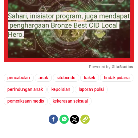
Powered by 
GliaStudios
pencabulan
anak
situbondo
kakek
tindak pidana
Mute
perlindungan anak
kepolisian
laporan polisi
pemeriksaan medis
kekerasan seksual