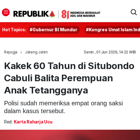
Hot Topics:
#Gubernur BI Mundur
#Kongres Umat Islam In
Rejogja
Jateng Jatim
Senin , 01 Jun 2026, 14:22 WIB
Kakek 60 Tahun di Situbondo
Cabuli Balita Perempuan
Anak Tetangganya
Polisi sudah memeriksa empat orang saksi
dalam kasus tersebut.
Red:
Karta Raharja Ucu