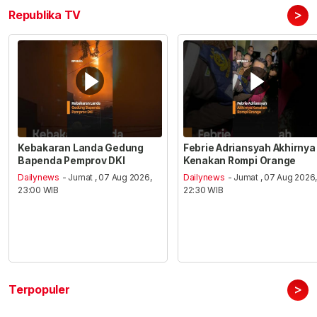
>
Republika TV
Kebakaran Landa Gedung
Febrie Adriansyah Akhirnya
Bapenda Pemprov DKI
Kenakan Rompi Orange
Dailynews
- Jumat , 07 Aug 2026,
Dailynews
- Jumat , 07 Aug 2026
23:00 WIB
22:30 WIB
>
Terpopuler