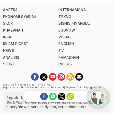
AMEERA
INTERNASIONAL
EKONOMI SYARIAH
TEKNO
SKOR
BISNIS FINANSIAL
KHAZANAH
ESGNOW
IQRA
VISUAL
ISLAM DIGEST
ENGLISH
NEWS
TV
ANALISIS
RAMADHAN
SPORT
INDEKS
About Us
|
Pedoman Siber
|
Disclaimer
Republika.id
|
Ihram.republika.co.id
|
Retizen.id
|
Rejabar.co.id
|
Rejogja.co.id
|
Republika telah diverifikasi oleh Dewan Pers
Sertifikat Nomor 1058/DP-Verifikasi/K/XII/2022
https://dewanpers.or.id/data/perusahaanpers
Ask me!