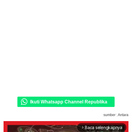
Ikuti Whatsapp Channel Republika
sumber : Antara
Baca selengkapnya
arrow_forward_ios