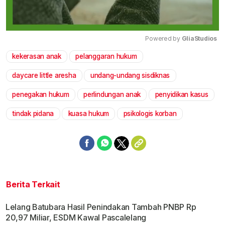
Powered by 
GliaStudios
kekerasan anak
pelanggaran hukum
Mute
daycare little aresha
undang-undang sisdiknas
penegakan hukum
perlindungan anak
penyidikan kasus
tindak pidana
kuasa hukum
psikologis korban
Berita Terkait
Lelang Batubara Hasil Penindakan Tambah PNBP Rp
20,97 Miliar, ESDM Kawal Pascalelang