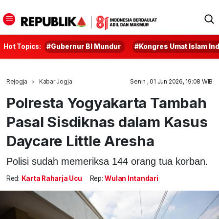
Hot Topics:
#Gubernur BI Mundur
#Kongres Umat Islam In
Rejogja
Kabar Jogja
Senin , 01 Jun 2026, 19:08 WIB
Polresta Yogyakarta Tambah
Pasal Sisdiknas dalam Kasus
Daycare Little Aresha
Polisi sudah memeriksa 144 orang tua korban.
Red:
Karta Raharja Ucu
Rep:
Wulan Intandari