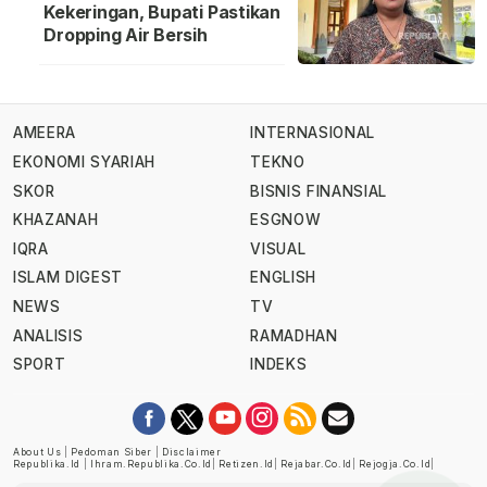
Kekeringan, Bupati Pastikan
Dropping Air Bersih
AMEERA
INTERNASIONAL
EKONOMI SYARIAH
TEKNO
SKOR
BISNIS FINANSIAL
KHAZANAH
ESGNOW
IQRA
VISUAL
ISLAM DIGEST
ENGLISH
NEWS
TV
ANALISIS
RAMADHAN
SPORT
INDEKS
About Us
|
Pedoman Siber
|
Disclaimer
Republika.id
|
Ihram.republika.co.id
|
Retizen.id
|
Rejabar.co.id
|
Rejogja.co.id
|