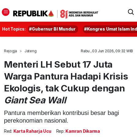
Hot Topics:
#Gubernur BI Mundur
#Kongres Umat Islam In
Rejogja
Jateng
Rabu , 03 Jun 2026, 09:32 WIB
Menteri LH Sebut 17 Juta
Warga Pantura Hadapi Krisis
Ekologis, tak Cukup dengan
Giant Sea Wall
Pantura memberikan kontribusi besar bagi
perekonomian nasional.
Red:
Karta Raharja Ucu
Rep:
Kamran Dikarma