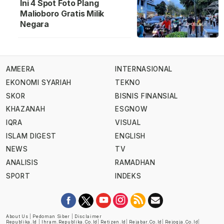
Ini 4 Spot Foto Plang
Malioboro Gratis Milik
Negara
AMEERA
INTERNASIONAL
EKONOMI SYARIAH
TEKNO
SKOR
BISNIS FINANSIAL
KHAZANAH
ESGNOW
IQRA
VISUAL
ISLAM DIGEST
ENGLISH
NEWS
TV
ANALISIS
RAMADHAN
SPORT
INDEKS
About Us
|
Pedoman Siber
|
Disclaimer
Republika.id
|
Ihram.republika.co.id
|
Retizen.id
|
Rejabar.co.id
|
Rejogja.co.id
|