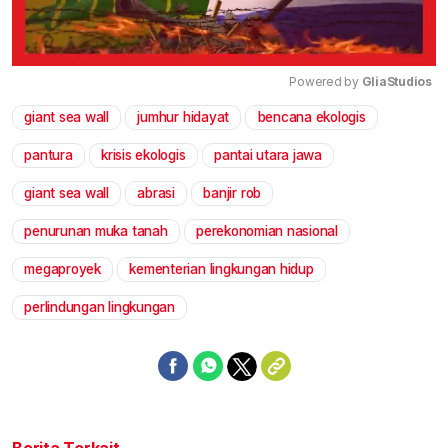
Powered by 
GliaStudios
giant sea wall
jumhur hidayat
bencana ekologis
Mute
pantura
krisis ekologis
pantai utara jawa
giant sea wall
abrasi
banjir rob
penurunan muka tanah
perekonomian nasional
megaproyek
kementerian lingkungan hidup
perlindungan lingkungan