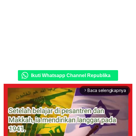
Ikuti Whatsapp Channel Republika
Baca selengkapnya
arrow_forward_ios