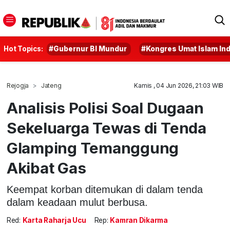
Hot Topics:
#Gubernur BI Mundur
#Kongres Umat Islam In
Rejogja
Jateng
Kamis , 04 Jun 2026, 21:03 WIB
Analisis Polisi Soal Dugaan
Sekeluarga Tewas di Tenda
Glamping Temanggung
Akibat Gas
Keempat korban ditemukan di dalam tenda
dalam keadaan mulut berbusa.
Red:
Karta Raharja Ucu
Rep:
Kamran Dikarma