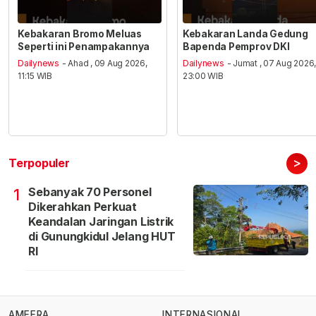
Kebakaran Bromo Meluas
Kebakaran Landa Gedung
Seperti ini Penampakannya
Bapenda Pemprov DKI
Dailynews
- Ahad , 09 Aug 2026,
Dailynews
- Jumat , 07 Aug 2026
11:15 WIB
23:00 WIB
>
Terpopuler
Sebanyak 70 Personel
1
Dikerahkan Perkuat
Keandalan Jaringan Listrik
di Gunungkidul Jelang HUT
RI
AMEERA
INTERNASIONAL