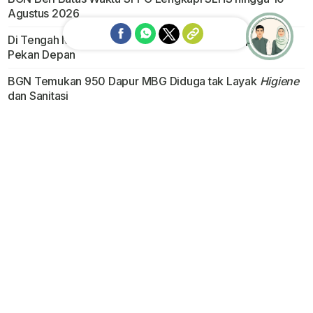
Agustus 2026
Di Tengah Moratorium, BGN Bakal Buka 114 Dapur Baru
Pekan Depan
Ask me!
BGN Temukan 950 Dapur MBG Diduga tak Layak
Higiene
dan Sanitasi
BGN Pecat 66 Kepala SPPG, Diduga Ada yang Menekan
Mitra Dapur Minta
Fee
Deteksi Keracunan Sejak Dini, Aplikasi Simetris Siap
Sinergi Pantau Alur MBG Hulu ke Hilir
Rekomendasi
>
Republika TV