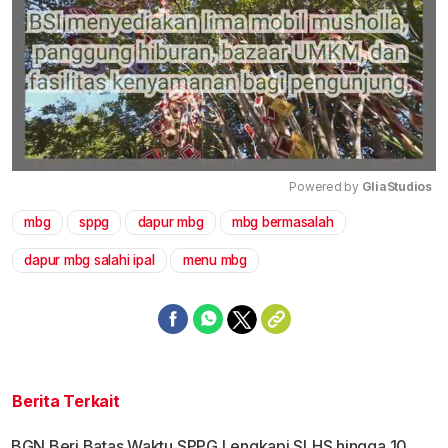
Powered by 
GliaStudios
mbg
sppg
dapur mbg
mbg bermasalah
Mute
dapur mbg salahi ipal
menu mbg
Berita Terkait
BGN Beri Batas Waktu SPPG Lengkapi SLHS hingga 10