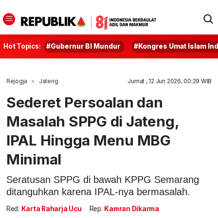
Hot Topics:
#Gubernur BI Mundur
#Kongres Umat Islam In
Rejogja
Jateng
Jumat , 12 Jun 2026, 00:29 WIB
Sederet Persoalan dan
Masalah SPPG di Jateng,
IPAL Hingga Menu MBG
Minimal
Seratusan SPPG di bawah KPPG Semarang
ditanguhkan karena IPAL-nya bermasalah.
Red:
Karta Raharja Ucu
Rep:
Kamran Dikarma