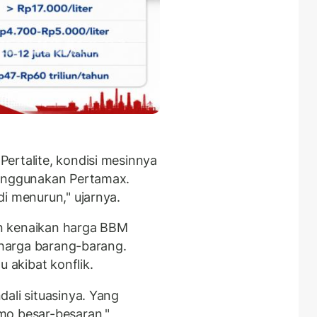
ertalite, kondisi mesinnya
menggunakan Pertamax.
di menurun," ujarnya.
n kenaikan harga BBM
n harga barang-barang.
u akibat konflik.
ali situasinya. Yang
mo besar-besaran,"