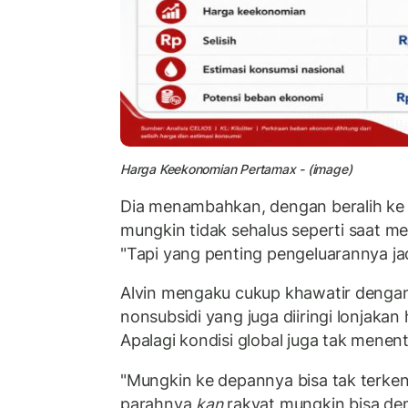
Harga Keekonomian Pertamax - (image)
Dia menambahkan, dengan beralih ke P
mungkin tidak sehalus seperti saat 
"Tapi yang penting pengeluarannya ja
Alvin mengaku cukup khawatir denga
nonsubsidi yang juga diiringi lonjaka
Apalagi kondisi global juga tak menent
"Mungkin ke depannya bisa tak terkend
parahnya
kan
rakyat mungkin bisa de