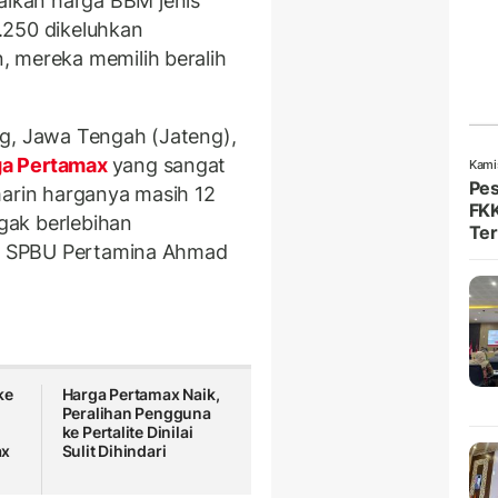
ikan harga BBM jenis
.250 dikeluhkan
, mereka memilih beralih
ng, Jawa Tengah (Jateng),
ga Pertamax
yang sangat
Kami
Pes
marin harganya masih 12
FKK
agak berlebihan
Ter
 di SPBU Pertamina Ahmad
ke
Harga Pertamax Naik,
Peralihan Pengguna
ke Pertalite Dinilai
ax
Sulit Dihindari