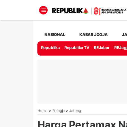
NASIONAL
KABAR JOGJA
J
Republika
Republika TV
REJabar
REJog
>
>
Home
Rejogja
Jateng
Harga Pertamax Na