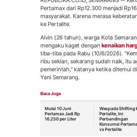
REPUBLIKA.CO.ID, SEMARANG -- Kena
Pertamax dari Rp12.300 menjadi Rp16
masyarakat. Karena merasa keberatan
ke Pertalite.
Alvin (26 tahun), warga Kota Semara
mengaku kaget dengan
kenaikan har
tiba-tiba pada Rabu (10/6/2026). "Ke
ribu sekian, sekarang sudah naik, itu 
pemerintah," katanya ketika ditemui
Yani Semarang.
Baca Juga
Mulai 10 Juni
Waspada Shifting 
Pertamax Jadi Rp
Pertalite, Ini
16.250 per Liter
Perbandingan
Konsumsi Pertam
vs Pertalite