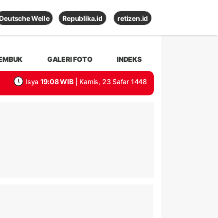
Deutsche Welle
Republika.id
retizen.id
EMBUK
GALERI FOTO
INDEKS
Isya
19:08 WIB
| Kamis, 23 Safar 1448