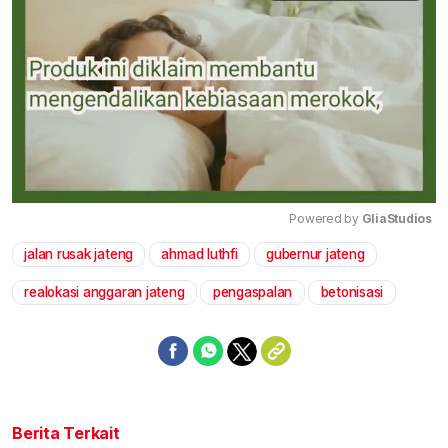
Powered by 
GliaStudios
jalan rusak jateng
ahmad luthfi
gubernur jateng
Mute
realokasi anggaran jateng
pengaspalan
betonisasi
Berita Terkait