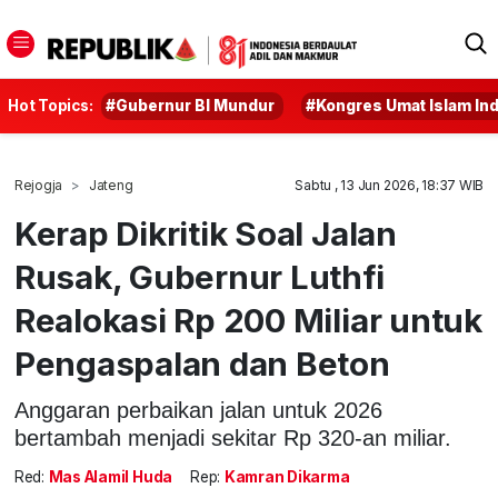
Hot Topics:
#Gubernur BI Mundur
#Kongres Umat Islam In
Rejogja
Jateng
Sabtu , 13 Jun 2026, 18:37 WIB
Kerap Dikritik Soal Jalan
Rusak, Gubernur Luthfi
Realokasi Rp 200 Miliar untuk
Pengaspalan dan Beton
Anggaran perbaikan jalan untuk 2026
bertambah menjadi sekitar Rp 320-an miliar.
Red:
Mas Alamil Huda
Rep:
Kamran Dikarma