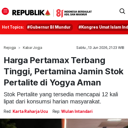
Hot Topics:
#Gubernur BI Mundur
#Kongres Umat Islam In
Rejogja
Kabar Jogja
Sabtu , 13 Jun 2026, 21:23 WIB
Harga Pertamax Terbang
Tinggi, Pertamina Jamin Stok
Pertalite di Yogya Aman
Stok Pertalite yang tersedia mencapai 12 kali
lipat dari konsumsi harian masyarakat.
Red:
Karta Raharja Ucu
Rep:
Wulan Intandari