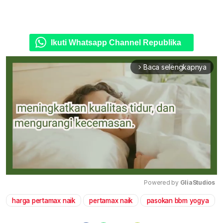
Ikuti Whatsapp Channel Republika
Baca selengkapnya
arrow_forward_ios
Powered by 
GliaStudios
harga pertamax naik
pertamax naik
pasokan bbm yogya
Mute