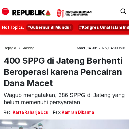
Hot Topics:
#Gubernur BI Mundur
#Kongres Umat Islam In
Rejogja
Jateng
Ahad , 14 Jun 2026, 04:03 WIB
400 SPPG di Jateng Berhenti
Beroperasi karena Pencairan
Dana Macet
Wagub mengatakan, 386 SPPG di Jateng yang
belum memenuhi persyaratan.
Red:
Karta Raharja Ucu
Rep:
Kamran Dikarma