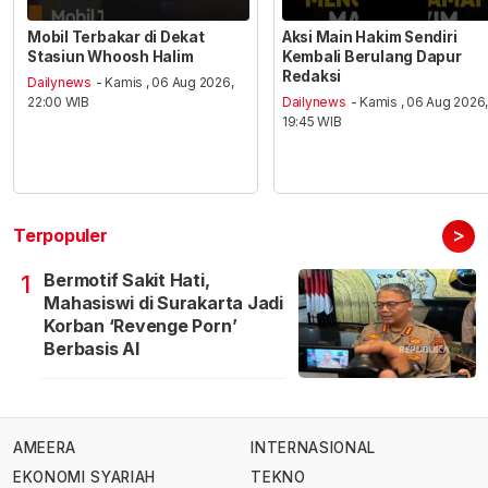
Mobil Terbakar di Dekat
Aksi Main Hakim Sendiri
Stasiun Whoosh Halim
Kembali Berulang Dapur
Redaksi
Dailynews
- Kamis , 06 Aug 2026,
22:00 WIB
Dailynews
- Kamis , 06 Aug 2026
19:45 WIB
>
Terpopuler
Bermotif Sakit Hati,
1
Mahasiswi di Surakarta Jadi
Korban ‘Revenge Porn’
Berbasis AI
AMEERA
INTERNASIONAL
EKONOMI SYARIAH
TEKNO