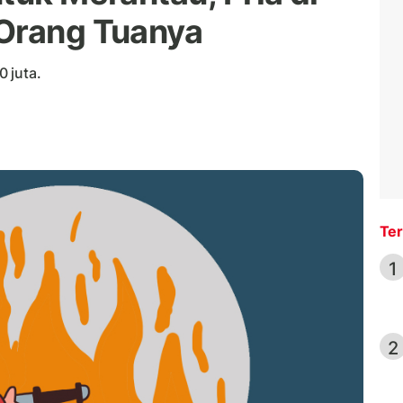
 Orang Tuanya
 juta.
Ter
1
2