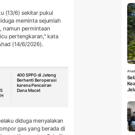
u (13/6) sekitar pukul
diduga meminta sejumlah
), namun permintaan
icu pertengkaran," kata
 Ahad (14/6/2026).
Ahad
i
400 SPPG di Jateng
Seb
Berhenti Beroperasi
Kea
karena Pencairan
Jel
15
Dana Macet
LH
 pelaku diduga menyalakan
kompor gas yang berada di