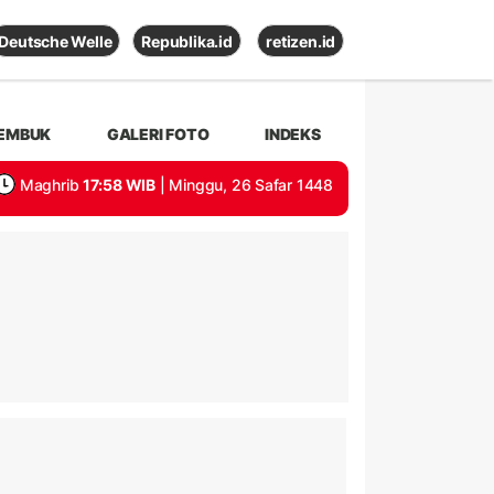
Deutsche Welle
Republika.id
retizen.id
EMBUK
GALERI FOTO
INDEKS
Maghrib
17:58 WIB
| Minggu, 26 Safar 1448