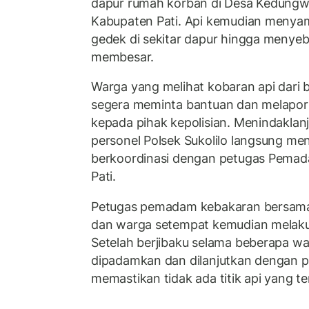
dapur rumah korban di Desa Kedungwi
Kabupaten Pati. Api kemudian meny
gedek di sekitar dapur hingga menye
membesar.
Warga yang melihat kobaran api dari
segera meminta bantuan dan melapork
kepada pihak kepolisian. Menindaklanj
personel Polsek Sukolilo langsung men
berkoordinasi dengan petugas Pema
Pati.
Petugas pemadam kebakaran bersama 
dan warga setempat kemudian mela
Setelah berjibaku selama beberapa wak
dipadamkan dan dilanjutkan dengan p
memastikan tidak ada titik api yang te