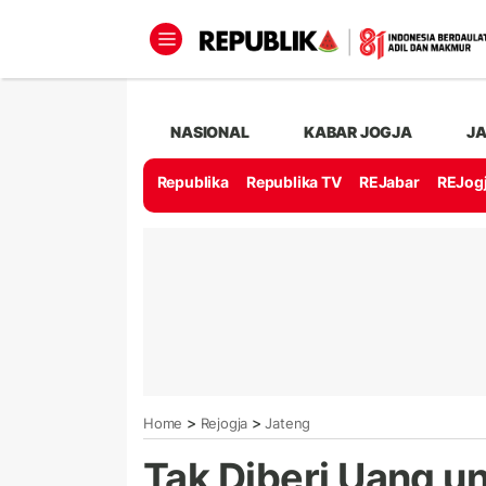
NASIONAL
KABAR JOGJA
J
Republika
Republika TV
REJabar
REJog
>
>
Home
Rejogja
Jateng
Tak Diberi Uang un