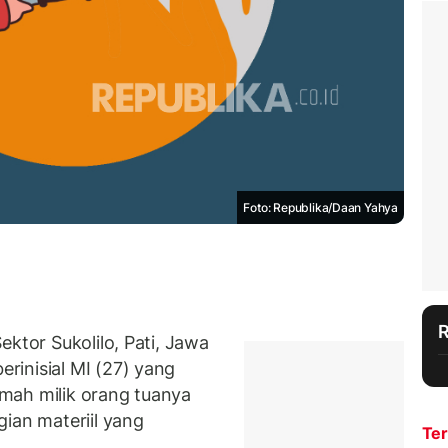
Foto: Republika/Daan Yahya
ektor Sukolilo, Pati, Jawa
inisial MI (27) yang
mah milik orang tuanya
ian materiil yang
Ter