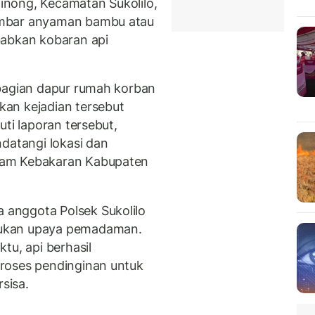
nong, Kecamatan Sukolilo,
ambar anyaman bambu atau
babkan kobaran api
 bagian dapur rumah korban
an kejadian tersebut
uti laporan tersebut,
datangi lokasi dan
dam Kebakaran Kabupaten
anggota Polsek Sukolilo
kukan upaya pemadaman.
tu, api berhasil
roses pendinginan untuk
rsisa.