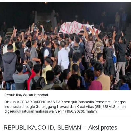
Republika/ Wulan Intandari
Diskusi KOPDAR BARENG MAS DAR bertajuk Pancasila Pemersatu Bangsa
Indonesia di Joglo Gelanggang Inovasi dan Kreativitas (GIK) UGM, Sleman
digeruduk ratusan mahasiswa, Senin (16/6/2026), malam.
REPUBLIKA.CO.ID, SLEMAN -- Aksi protes