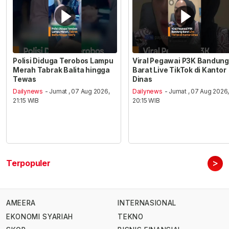
Polisi Diduga Terobos Lampu
Viral Pegawai P3K Bandung
Merah Tabrak Balita hingga
Barat Live TikTok di Kantor
Tewas
Dinas
Dailynews
- Jumat , 07 Aug 2026,
Dailynews
- Jumat , 07 Aug 2026
21:15 WIB
20:15 WIB
>
Terpopuler
AMEERA
INTERNASIONAL
EKONOMI SYARIAH
TEKNO