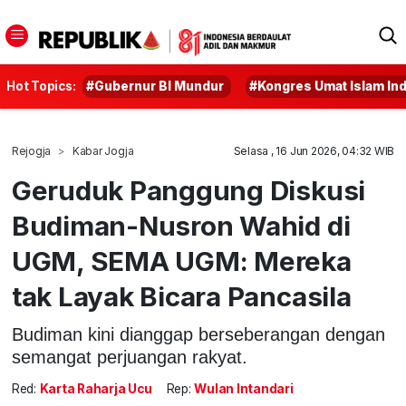
Hot Topics:
#Gubernur BI Mundur
#Kongres Umat Islam In
Rejogja
Kabar Jogja
Selasa , 16 Jun 2026, 04:32 WIB
Geruduk Panggung Diskusi
Budiman-Nusron Wahid di
UGM, SEMA UGM: Mereka
tak Layak Bicara Pancasila
Budiman kini dianggap berseberangan dengan
semangat perjuangan rakyat.
Red:
Karta Raharja Ucu
Rep:
Wulan Intandari