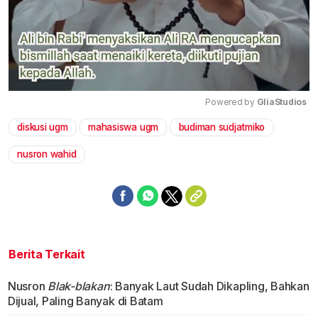
Powered by 
GliaStudios
diskusi ugm
mahasiswa ugm
budiman sudjatmiko
Mute
nusron wahid
Berita Terkait
Nusron
Blak-blakan
: Banyak Laut Sudah Dikapling, Bahkan
Dijual, Paling Banyak di Batam