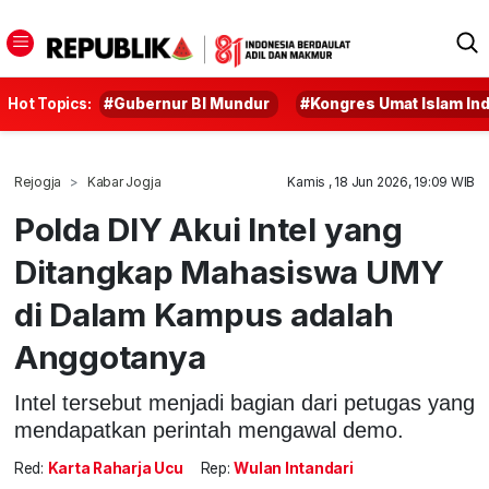
Hot Topics:
#Gubernur BI Mundur
#Kongres Umat Islam In
Rejogja
Kabar Jogja
Kamis , 18 Jun 2026, 19:09 WIB
Polda DIY Akui Intel yang
Ditangkap Mahasiswa UMY
di Dalam Kampus adalah
Anggotanya
Intel tersebut menjadi bagian dari petugas yang
mendapatkan perintah mengawal demo.
Red:
Karta Raharja Ucu
Rep:
Wulan Intandari