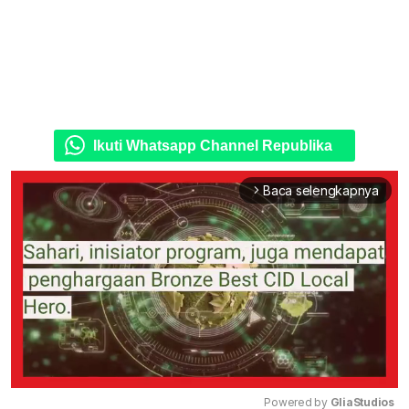
Ikuti Whatsapp Channel Republika
Baca selengkapnya
arrow_forward_ios
Powered by 
GliaStudios