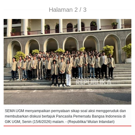
Halaman 2 / 3
SEMA UGM menyampaikan pernyataan sikap soal aksi menggeruduk dan
membubarkan diskusi bertajuk Pancasila Pemersatu Bangsa Indonesia di
GIK UGM, Senin (15/6/2026) malam. - (Republika/ Wulan Intandari)