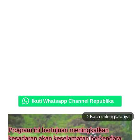
Ikuti Whatsapp Channel Republika
Baca selengkapnya
arrow_forward_ios