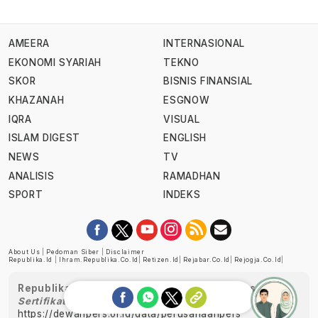
AMEERA
INTERNASIONAL
EKONOMI SYARIAH
TEKNO
SKOR
BISNIS FINANSIAL
KHAZANAH
ESGNOW
IQRA
VISUAL
ISLAM DIGEST
ENGLISH
NEWS
TV
ANALISIS
RAMADHAN
SPORT
INDEKS
About Us
|
Pedoman Siber
|
Disclaimer
Republika.id
|
Ihram.republika.co.id
|
Retizen.id
|
Rejabar.co.id
|
Rejogja.co.id
|
Republika telah diverifikasi oleh Dewan Pers
Sertifikat Nomor 1058/DP-Verifikasi/K/XII/2022
https://dewanpers.or.id/data/perusahaanpers