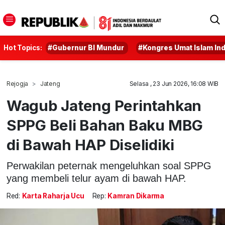
Hot Topics:
#Gubernur BI Mundur
#Kongres Umat Islam In
Rejogja
Jateng
Selasa , 23 Jun 2026, 16:08 WIB
Wagub Jateng Perintahkan
SPPG Beli Bahan Baku MBG
di Bawah HAP Diselidiki
Perwakilan peternak mengeluhkan soal SPPG
yang membeli telur ayam di bawah HAP.
Red:
Karta Raharja Ucu
Rep:
Kamran Dikarma