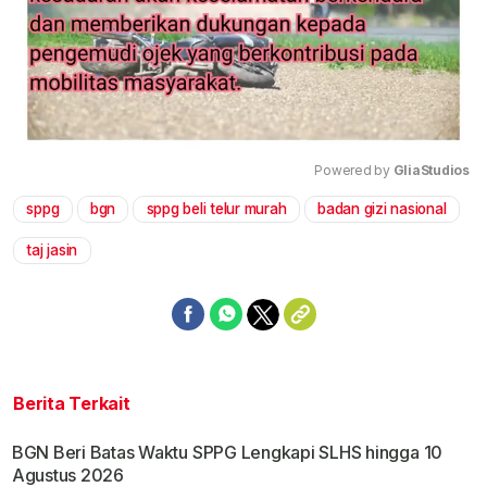
Powered by 
GliaStudios
sppg
bgn
sppg beli telur murah
badan gizi nasional
Mute
taj jasin
Berita Terkait
BGN Beri Batas Waktu SPPG Lengkapi SLHS hingga 10
Agustus 2026