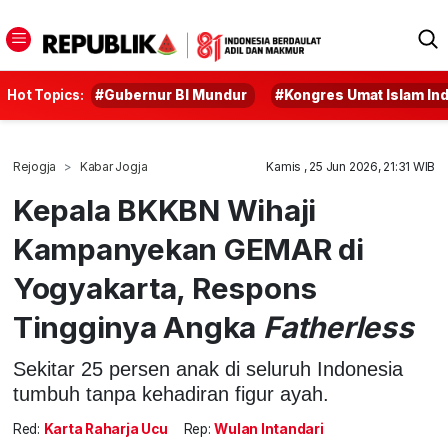
Hot Topics:
#Gubernur BI Mundur
#Kongres Umat Islam In
Rejogja
Kabar Jogja
Kamis , 25 Jun 2026, 21:31 WIB
Kepala BKKBN Wihaji
Kampanyekan GEMAR di
Yogyakarta, Respons
Tingginya Angka
Fatherless
Sekitar 25 persen anak di seluruh Indonesia
tumbuh tanpa kehadiran figur ayah.
Red:
Karta Raharja Ucu
Rep:
Wulan Intandari