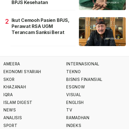
BPJS Kesehatan
Ikut Cemooh Pasien BPJS,
2
Perawat RSA UGM
Terancam Sanksi Berat
AMEERA
INTERNASIONAL
EKONOMI SYARIAH
TEKNO
SKOR
BISNIS FINANSIAL
KHAZANAH
ESGNOW
IQRA
VISUAL
ISLAM DIGEST
ENGLISH
NEWS
TV
ANALISIS
RAMADHAN
SPORT
INDEKS