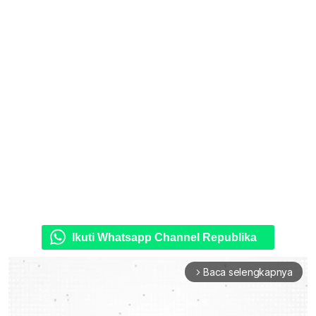
Ikuti Whatsapp Channel Republika
Baca selengkapnya
arrow_forward_ios