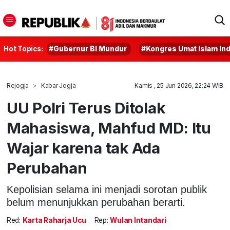
Hot Topics:
#Gubernur BI Mundur
#Kongres Umat Islam In
Rejogja
Kabar Jogja
Kamis , 25 Jun 2026, 22:24 WIB
UU Polri Terus Ditolak
Mahasiswa, Mahfud MD: Itu
Wajar karena tak Ada
Perubahan
Kepolisian selama ini menjadi sorotan publik
belum menunjukkan perubahan berarti.
Red:
Karta Raharja Ucu
Rep:
Wulan Intandari