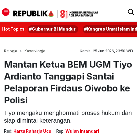
Hot Topics:
#Gubernur BI Mundur
#Kongres Umat Islam In
Rejogja
Kabar Jogja
Kamis , 25 Jun 2026, 23:50 WIB
Mantan Ketua BEM UGM Tiyo
Ardianto Tanggapi Santai
Pelaporan Firdaus Oiwobo ke
Polisi
Tiyo mengaku menghormati proses hukum dan
siap dimintai keterangan.
Red:
Karta Raharja Ucu
Rep:
Wulan Intandari