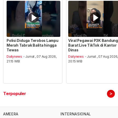
Polisi Diduga Terobos Lampu
Viral Pegawai P3K Bandung
Merah Tabrak Balita hingga
Barat Live TikTok di Kantor
Tewas
Dinas
Dailynews
- Jumat , 07 Aug 2026,
Dailynews
- Jumat , 07 Aug 2026
21:15 WIB
20:15 WIB
>
Terpopuler
AMEERA
INTERNASIONAL