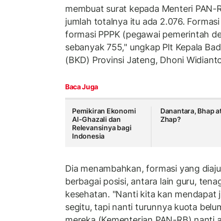
membuat surat kepada Menteri PAN-R
jumlah totalnya itu ada 2.076. Formasi
formasi PPPK (pegawai pemerintah den
sebanyak 755," ungkap Plt Kepala B
(BKD) Provinsi Jateng, Dhoni Widiant
Baca Juga
Pemikiran Ekonomi
Danantara, Bhap a
Al-Ghazali dan
Zhap?
Relevansinya bagi
Indonesia
Dia menambahkan, formasi yang diaju
berbagai posisi, antara lain guru, ten
kesehatan. "Nanti kita kan mendapat ja
segitu, tapi nanti turunnya kuota belum
mereka (Kementerian PAN-RB) nanti