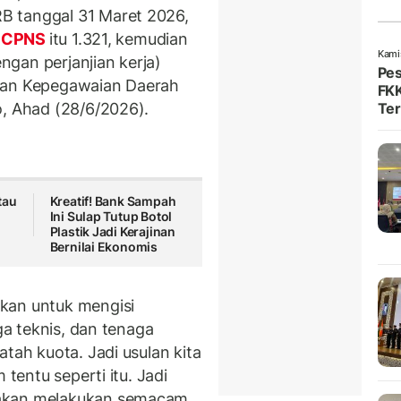
B tanggal 31 Maret 2026,
CPNS
itu 1.321, kemudian
Kami
gan perjanjian kerja)
Pes
adan Kepegawaian Daerah
FKK
Ter
o, Ahad (28/6/2026).
tau
Kreatif! Bank Sampah
Ini Sulap Tutup Botol
Plastik Jadi Kerajinan
Bernilai Ekonomis
kan untuk mengisi
aga teknis, dan tenaga
tah kuota. Jadi usulan kita
 tentu seperti itu. Jadi
 akan melakukan semacam