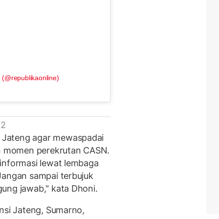
 (@republikaonline)
 2
 Jateng agar mewaspadai
n momen perekrutan CASN.
informasi lewat lembaga
Jangan sampai terbujuk
ung jawab," kata Dhoni.
insi Jateng, Sumarno,