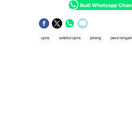
Ikuti Whatsapp Chan
cpns
seleksi cpns
jateng
jawa tengah