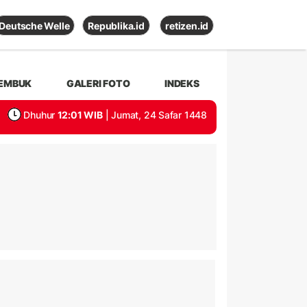
Deutsche Welle
Republika.id
retizen.id
EMBUK
GALERI FOTO
INDEKS
Dhuhur
12:01 WIB
| Jumat, 24 Safar 1448