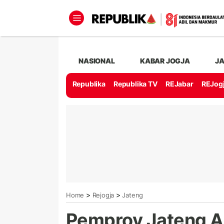
NASIONAL
KABAR JOGJA
J
Republika
Republika TV
REJabar
REJog
>
>
Home
Rejogja
Jateng
Pemprov Jateng A