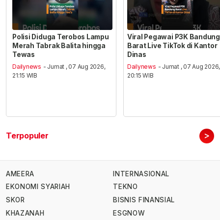
Polisi Diduga Terobos Lampu
Viral Pegawai P3K Bandung
Merah Tabrak Balita hingga
Barat Live TikTok di Kantor
Tewas
Dinas
Dailynews
- Jumat , 07 Aug 2026,
Dailynews
- Jumat , 07 Aug 2026
21:15 WIB
20:15 WIB
>
Terpopuler
AMEERA
INTERNASIONAL
EKONOMI SYARIAH
TEKNO
SKOR
BISNIS FINANSIAL
KHAZANAH
ESGNOW