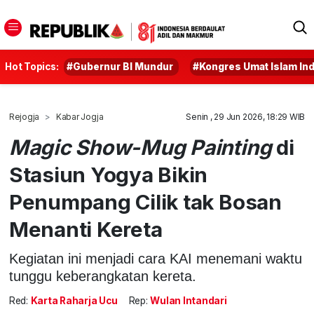
Hot Topics:
#Gubernur BI Mundur
#Kongres Umat Islam In
Rejogja
Kabar Jogja
Senin , 29 Jun 2026, 18:29 WIB
Magic Show-Mug Painting
di
Stasiun Yogya Bikin
Penumpang Cilik tak Bosan
Menanti Kereta
Kegiatan ini menjadi cara KAI menemani waktu
tunggu keberangkatan kereta.
Red:
Karta Raharja Ucu
Rep:
Wulan Intandari