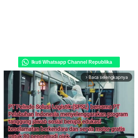
Ikuti Whatsapp Channel Republika
Baca selengkapnya
arrow_forward_ios