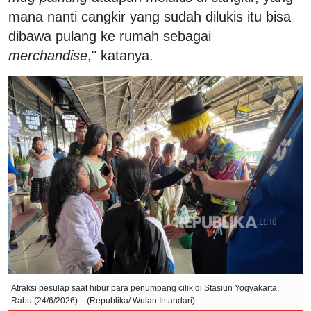
mana nanti cangkir yang sudah dilukis itu bisa
dibawa pulang ke rumah sebagai
merchandise
," katanya.
Atraksi pesulap saat hibur para penumpang cilik di Stasiun Yogyakarta,
Rabu (24/6/2026). - (Republika/ Wulan Intandari)