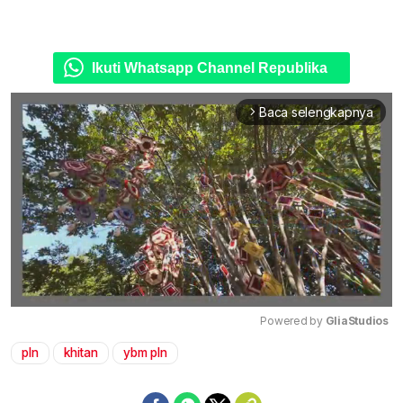
Ikuti Whatsapp Channel Republika
Baca selengkapnya
arrow_forward_ios
Powered by 
GliaStudios
pln
khitan
ybm pln
Mute