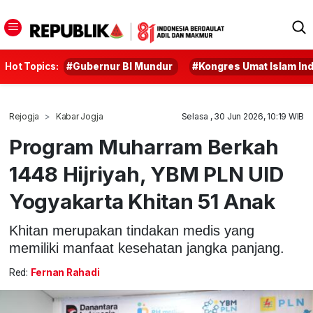
Hot Topics:
#Gubernur BI Mundur
#Kongres Umat Islam In
Rejogja
Kabar Jogja
Selasa , 30 Jun 2026, 10:19 WIB
Program Muharram Berkah
1448 Hijriyah, YBM PLN UID
Yogyakarta Khitan 51 Anak
Khitan merupakan tindakan medis yang
memiliki manfaat kesehatan jangka panjang.
Red:
Fernan Rahadi