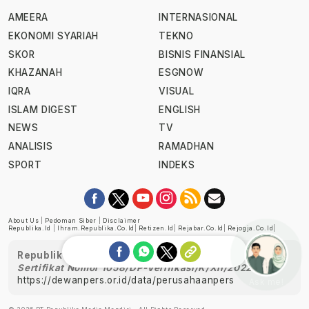
AMEERA
INTERNASIONAL
EKONOMI SYARIAH
TEKNO
SKOR
BISNIS FINANSIAL
KHAZANAH
ESGNOW
IQRA
VISUAL
ISLAM DIGEST
ENGLISH
NEWS
TV
ANALISIS
RAMADHAN
SPORT
INDEKS
About Us
|
Pedoman Siber
|
Disclaimer
Republika.id
|
Ihram.republika.co.id
|
Retizen.id
|
Rejabar.co.id
|
Rejogja.co.id
|
Republika telah diverifikasi oleh Dewan Pers
Sertifikat Nomor 1058/DP-Verifikasi/K/XII/2022
https://dewanpers.or.id/data/perusahaanpers
Ask me!