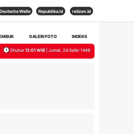
Deutsche Welle
Republika.id
retizen.id
EMBUK
GALERI FOTO
INDEKS
Dhuhur
12:01 WIB
| Jumat, 24 Safar 1448