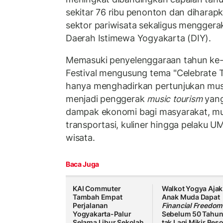
sekitar 76 ribu penonton dan dihar
sektor pariwisata sekaligus mengger
Daerah Istimewa Yogyakarta (DIY).
Memasuki penyelenggaraan tahun ke
Festival mengusung tema "Celebrate The
hanya menghadirkan pertunjukan musik
menjadi penggerak
music tourism
yan
dampak ekonomi bagi masyarakat, mula
transportasi, kuliner hingga pelaku 
wisata.
Baca Juga
KAI Commuter
Walkot Yogya Ajak
Tambah Empat
Anak Muda Dapat
Perjalanan
Financial Freedom
Yogyakarta-Palur
Sebelum 50 Tahun
Selama Libur Sekolah
tak Lagi Mikir Bes