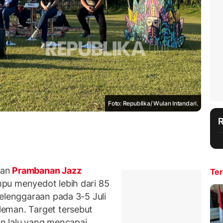
Foto: Republika/ Wulan Intandari.
tan
Prambanan Jazz
Ter
pu menyedot lebih dari 85
elenggaraan pada 3-5 Juli
eman. Target tersebut
n lalu yang mencapai