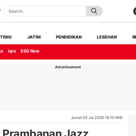
ATENG
JATIM
PENDIDIKAN
LESEHAN
R
ja
iqra
ESG Now
Advertisement
Jumat 03 Jul 2026 19:10 WIB
, Prambanan Jazz