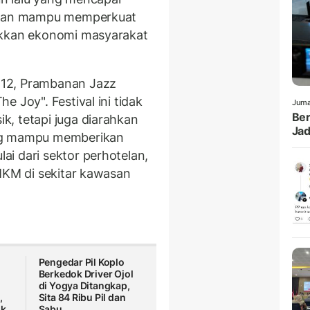
apkan mampu memperkuat
akkan ekonomi masyarakat
-12, Prambanan Jazz
 Joy". Festival ini tidak
Juma
Ber
, tetapi juga diarahkan
Jad
g mampu memberikan
i dari sektor perhotelan,
UMKM di sekitar kawasan
Pengedar Pil Koplo
Berkedok Driver Ojol
di Yogya Ditangkap,
,
Sita 84 Ribu Pil dan
ok
Sabu