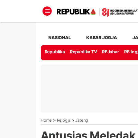
NASIONAL
KABAR JOGJA
J
Republika
Republika TV
REJabar
REJog
>
>
Home
Rejogja
Jateng
Antusias Meledak