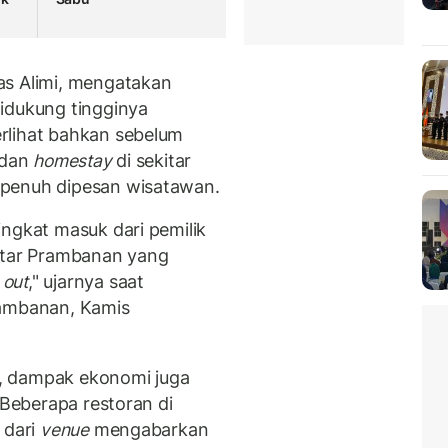
as Alimi, mengatakan
idukung tingginya
rlihat bahkan sebelum
 dan
homestay
di sekitar
 penuh dipesan wisatawan.
ingkat masuk dari pemilik
itar Prambanan yang
 out
," ujarnya saat
rambanan, Kamis
, dampak ekonomi juga
"Beberapa restoran di
 dari
venue
mengabarkan