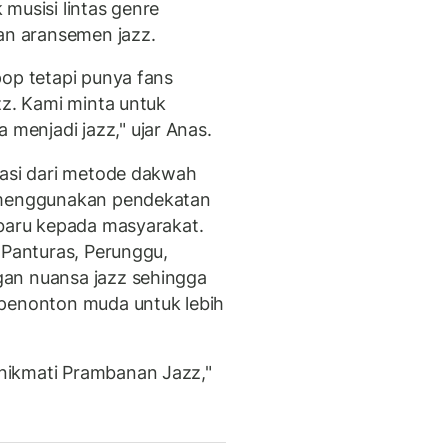
musisi lintas genre
n aransemen jazz.
pop tetapi punya fans
zz. Kami minta untuk
enjadi jazz," ujar Anas.
rasi dari metode dakwah
g menggunakan pendekatan
 baru kepada masyarakat.
 Panturas, Perunggu,
an nuansa jazz sehingga
 penonton muda untuk lebih
ikmati Prambanan Jazz,"