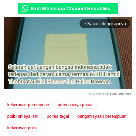
Ikuti Whatsapp Channel Republika
Baca selengkapnya
arrow_forward_ios
Powered by 
GliaStudios
kekerasan perempuan
polisi aniaya pacar
Mute
polisi aniaya istri
polres tegal
penganiayaan perempuan
kekerasan polisi