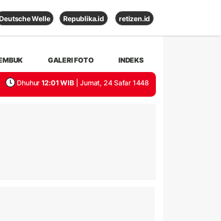
Deutsche Welle
Republika.id
retizen.id
EMBUK
GALERI FOTO
INDEKS
Dhuhur
12:01 WIB
| Jumat, 24 Safar 1448