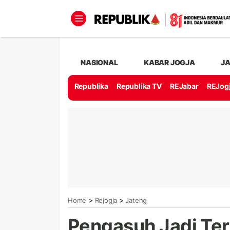
NASIONAL
KABAR JOGJA
J
Republika
Republika TV
REJabar
REJog
>
>
Home
Rejogja
Jateng
Pengasuh Jadi Te