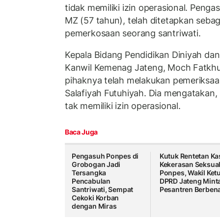
tidak memiliki izin operasional. Penga
MZ (57 tahun), telah ditetapkan seba
pemerkosaan seorang santriwati.
Kepala Bidang Pendidikan Diniyah da
Kanwil Kemenag Jateng, Moch Fatkhu
pihaknya telah melakukan pemeriksa
Salafiyah Futuhiyah. Dia mengatakan,
tak memiliki izin operasional.
Baca Juga
Pengasuh Ponpes di
Kutuk Rentetan Ka
Grobogan Jadi
Kekerasan Seksual
Tersangka
Ponpes, Wakil Ket
Pencabulan
DPRD Jateng Mint
Santriwati, Sempat
Pesantren Berben
Cekoki Korban
dengan Miras