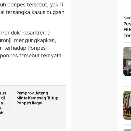
suh ponpes tersebut, yakni
gai tersangka kasus dugaan
Kami
Pes
FKK
n Pondok Pesantren di
Ter
ronji, mengungkapkan,
an terhadap Ponpes
 ponpes tersebut ternyata
sus
Pemprov Jateng
 di
Minta Kemenag Tutup
ua
Ponpes Ilegal
a
ah