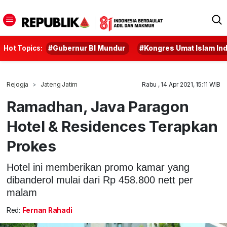
Hot Topics:
#Gubernur BI Mundur
#Kongres Umat Islam In
Rejogja
Jateng Jatim
Rabu , 14 Apr 2021, 15:11 WIB
Ramadhan, Java Paragon
Hotel & Residences Terapkan
Prokes
Hotel ini memberikan promo kamar yang
dibanderol mulai dari Rp 458.800 nett per
malam
Red:
Fernan Rahadi