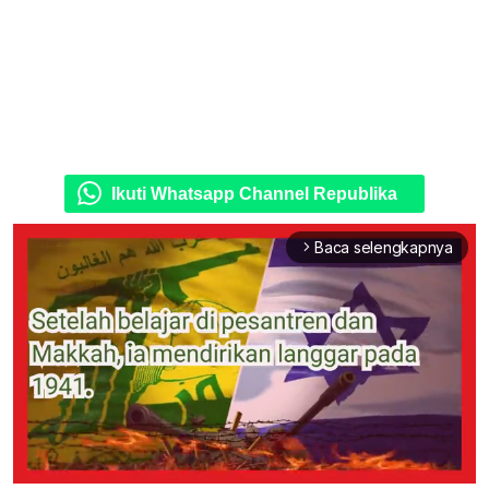
Ikuti Whatsapp Channel Republika
Baca selengkapnya
arrow_forward_ios