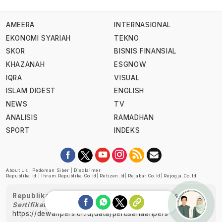
AMEERA
INTERNASIONAL
EKONOMI SYARIAH
TEKNO
SKOR
BISNIS FINANSIAL
KHAZANAH
ESGNOW
IQRA
VISUAL
ISLAM DIGEST
ENGLISH
NEWS
TV
ANALISIS
RAMADHAN
SPORT
INDEKS
About Us
|
Pedoman Siber
|
Disclaimer
Republika.id
|
Ihram.republika.co.id
|
Retizen.id
|
Rejabar.co.id
|
Rejogja.co.id
|
Republika telah diverifikasi oleh Dewan Pers
Sertifikat Nomor 1058/DP-Verifikasi/K/XII/2022
https://dewanpers.or.id/data/perusahaanpers