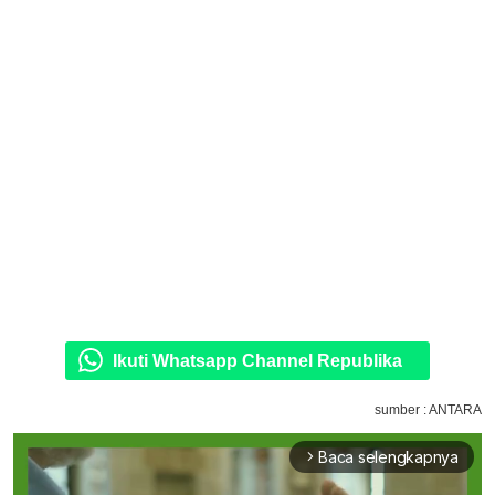
Ikuti Whatsapp Channel Republika
sumber : ANTARA
Baca selengkapnya
arrow_forward_ios