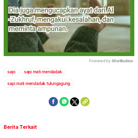
Powered by 
GliaStudios
sapi
sapi mati mendadak
Mute
sapi mati mendadak tulungagung
Berita Terkait