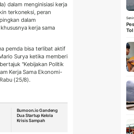
a) dalam menginisiasi kerja
kin terkoneksi, peran
Seni
mpingkan dalam
Pes
 khususnya kerja sama
Tol
 pemda bisa terlibat aktif
 Mario Surya ketika memberi
ertajuk "Kebijakan Politik
alam Kerja Sama Ekonomi-
Rabu (25/8).
Bumoon.io Gandeng
i
Dua Startup Kelola
Krisis Sampah