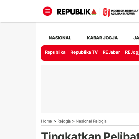
NASIONAL
KABAR JOGJA
J
Republika
Republika TV
REJabar
REJog
>
>
Home
Rejogja
Nasional Rejogja
Tingkatkan Peliba