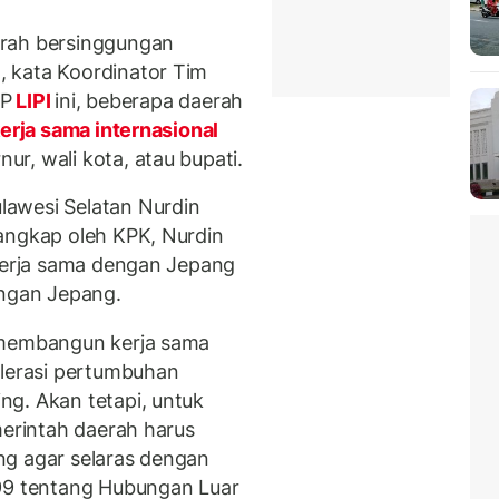
erah bersinggungan
 kata Koordinator Tim
2P
LIPI
ini, beberapa daerah
erja sama internasional
r, wali kota, atau bupati.
awesi Selatan Nurdin
angkap oleh KPK, Nurdin
 kerja sama dengan Jepang
engan Jepang.
 membangun kerja sama
elerasi pertumbuhan
g. Akan tetapi, untuk
merintah daerah harus
ng agar selaras dengan
9 tentang Hubungan Luar