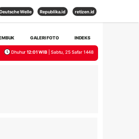
Deutsche Welle
Republika.id
retizen.id
EMBUK
GALERI FOTO
INDEKS
Dhuhur
12:01 WIB
| Sabtu, 25 Safar 1448