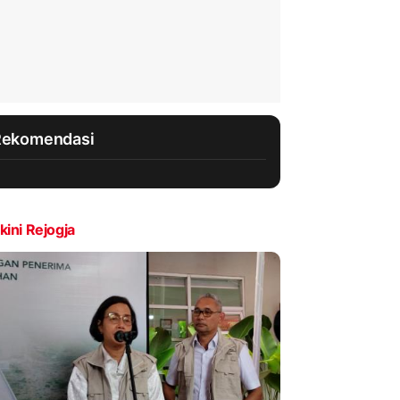
Rekomendasi
kini Rejogja