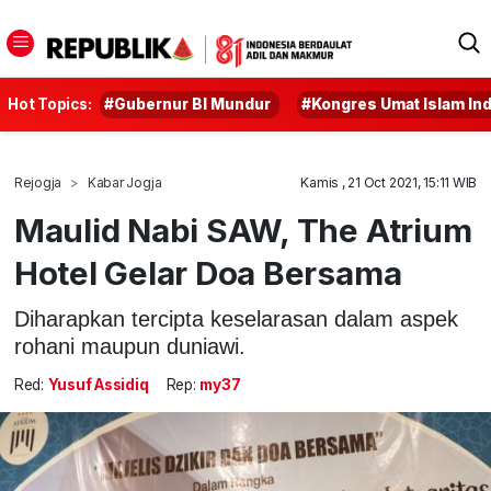
Hot Topics:
#Gubernur BI Mundur
#Kongres Umat Islam In
Rejogja
Kabar Jogja
Kamis , 21 Oct 2021, 15:11 WIB
Maulid Nabi SAW, The Atrium
Hotel Gelar Doa Bersama
Diharapkan tercipta keselarasan dalam aspek
rohani maupun duniawi.
Red:
Yusuf Assidiq
Rep:
my37