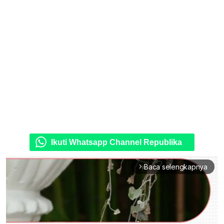
Ikuti Whatsapp Channel Republika
Baca selengkapnya
arrow_forward_ios