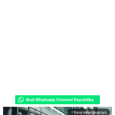
Ikuti Whatsapp Channel Republika
Baca selengkapnya
arrow_forward_ios