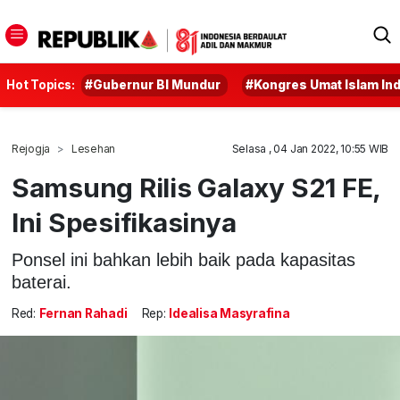
Hot Topics:
#Gubernur BI Mundur
#Kongres Umat Islam In
Rejogja
Lesehan
Selasa , 04 Jan 2022, 10:55 WIB
Samsung Rilis Galaxy S21 FE,
Ini Spesifikasinya
Ponsel ini bahkan lebih baik pada kapasitas
baterai.
Red:
Fernan Rahadi
Rep:
Idealisa Masyrafina