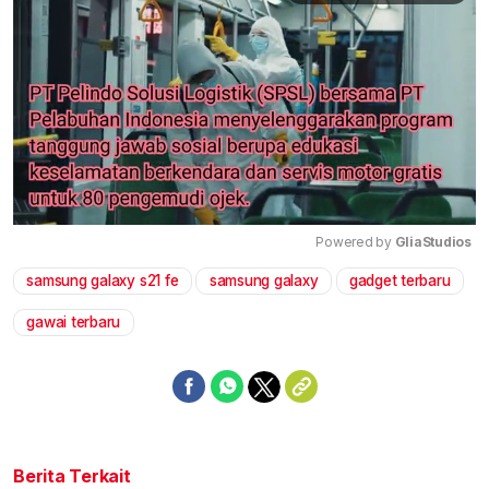
Powered by 
GliaStudios
samsung galaxy s21 fe
samsung galaxy
gadget terbaru
Mute
gawai terbaru
Berita Terkait