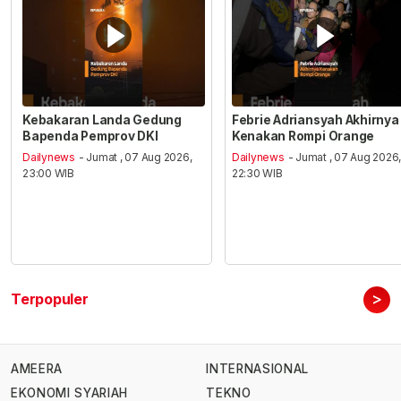
Kebakaran Landa Gedung
Febrie Adriansyah Akhirnya
Bapenda Pemprov DKI
Kenakan Rompi Orange
Dailynews
- Jumat , 07 Aug 2026,
Dailynews
- Jumat , 07 Aug 2026
23:00 WIB
22:30 WIB
>
Terpopuler
AMEERA
INTERNASIONAL
EKONOMI SYARIAH
TEKNO