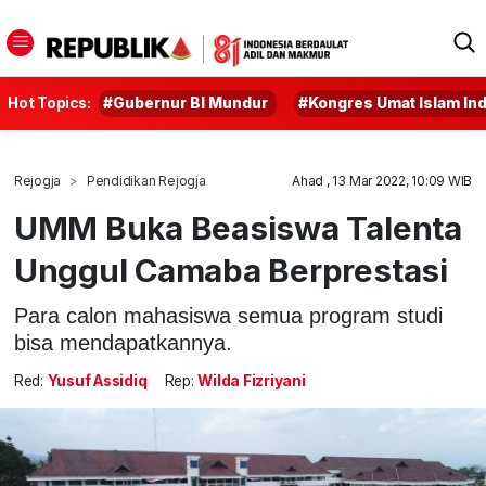
Hot Topics:
#Gubernur BI Mundur
#Kongres Umat Islam In
Rejogja
Pendidikan Rejogja
Ahad , 13 Mar 2022, 10:09 WIB
UMM Buka Beasiswa Talenta
Unggul Camaba Berprestasi
Para calon mahasiswa semua program studi
bisa mendapatkannya.
Red:
Yusuf Assidiq
Rep:
Wilda Fizriyani