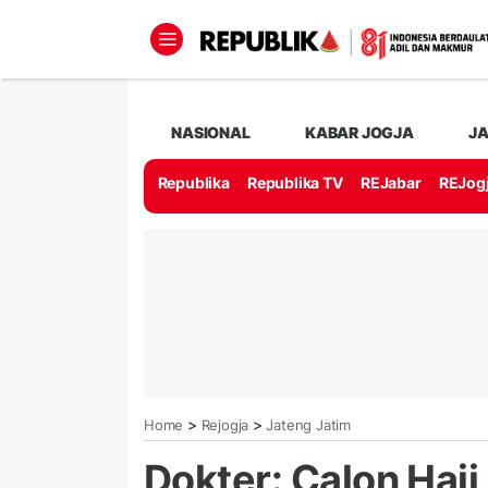
NASIONAL
KABAR JOGJA
J
Republika
Republika TV
REJabar
REJog
>
>
Home
Rejogja
Jateng Jatim
Dokter: Calon Haji