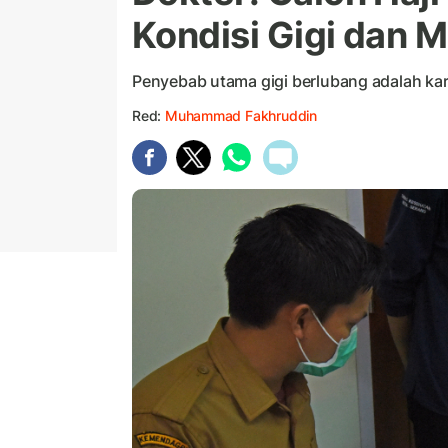
Kondisi Gigi dan M
Penyebab utama gigi berlubang adalah kar
Red:
Muhammad Fakhruddin