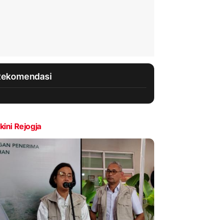
Rekomendasi
kini Rejogja