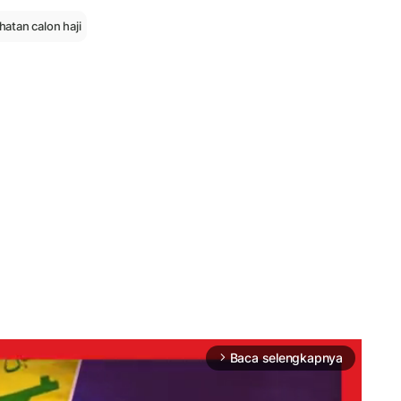
hatan calon haji
Baca selengkapnya
arrow_forward_ios