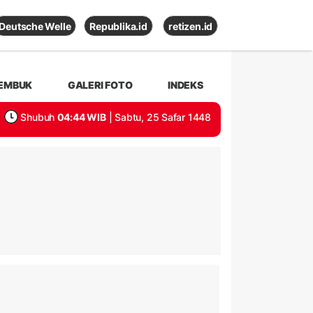
Deutsche Welle
Republika.id
retizen.id
EMBUK
GALERI FOTO
INDEKS
Shubuh
04:44 WIB
| Sabtu, 25 Safar 1448