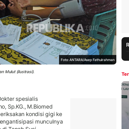
Foto: ANTARA/Asep Fathulrahman
n Mulut (ilustrasi).
Ter
okter spesialis
ono, Sp.KG., M.Biomed
riksakan kondisi gigi ke
mengantisipasi munculnya