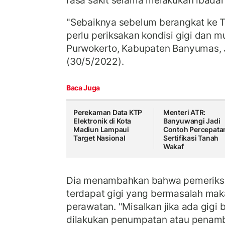
rasa sakit selama melakukan ibadah
"Sebaiknya sebelum berangkat ke Ta
perlu periksakan kondisi gigi dan mu
Purwokerto, Kabupaten Banyumas, 
(30/5/2022).
Baca Juga
Perekaman Data KTP
Menteri ATR:
Elektronik di Kota
Banyuwangi Jadi
Madiun Lampaui
Contoh Percepata
Target Nasional
Sertifikasi Tanah
Wakaf
Dia menambahkan bahwa pemeriksaa
terdapat gigi yang bermasalah mak
perawatan. "Misalkan jika ada gigi
dilakukan penumpatan atau penamba