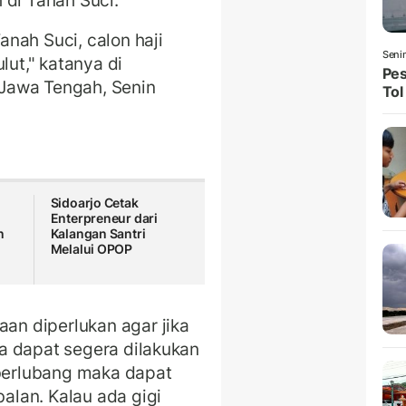
 di Tanah Suci.
nah Suci, calon haji
Seni
lut," katanya di
Pes
Jawa Tengah, Senin
Tol
Sidoarjo Cetak
Enterpreneur dari
n
Kalangan Santri
Melalui OPOP
n diperlukan agar jika
a dapat segera dilakukan
 berlubang maka dapat
lan. Kalau ada gigi