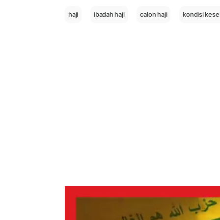
haji
ibadah haji
calon haji
kondisi kese