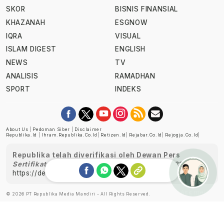
SKOR
BISNIS FINANSIAL
KHAZANAH
ESGNOW
IQRA
VISUAL
ISLAM DIGEST
ENGLISH
NEWS
TV
ANALISIS
RAMADHAN
SPORT
INDEKS
About Us
|
Pedoman Siber
|
Disclaimer
Republika.id
|
Ihram.republika.co.id
|
Retizen.id
|
Rejabar.co.id
|
Rejogja.co.id
|
Republika telah diverifikasi oleh Dewan Pers
Sertifikat Nomor 1058/DP-Verifikasi/K/XII/2022
https://dewanpers.or.id/data/perusahaanpers
Ask me!
© 2026 PT Republika Media Mandiri - All Rights Reserved.