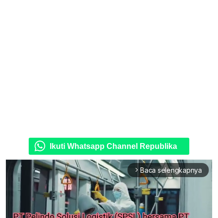
Ikuti Whatsapp Channel Republika
Baca selengkapnya
arrow_forward_ios