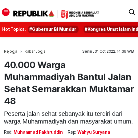
Hot Topics:
#Gubernur BI Mundur
#Kongres Umat Islam In
Rejogja
Kabar Jogja
Senin , 31 Oct 2022, 14:36 WIB
40.000 Warga
Muhammadiyah Bantul Jalan
Sehat Semarakkan Muktamar
48
Peserta jalan sehat sebanyak itu terdiri dari
warga Muhammadiyah dan masyarakat umum.
Red:
Muhammad Fakhruddin
Rep:
Wahyu Suryana