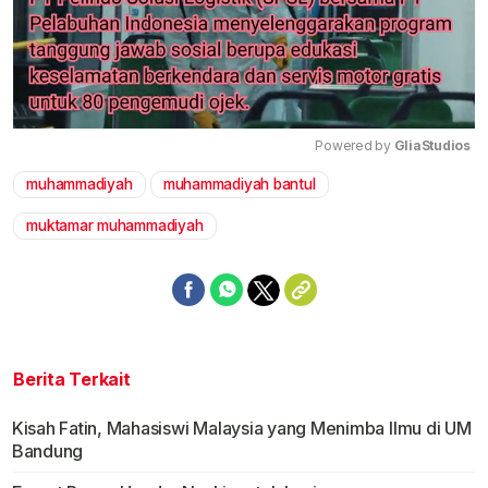
Powered by 
GliaStudios
muhammadiyah
muhammadiyah bantul
Mute
muktamar muhammadiyah
Berita Terkait
Kisah Fatin, Mahasiswi Malaysia yang Menimba Ilmu di UM
Bandung