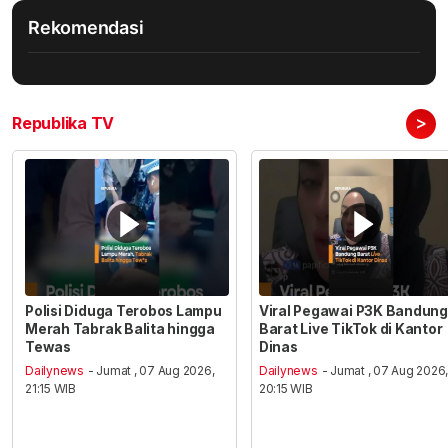
Rekomendasi
>
Republika TV
Polisi Diduga Terobos Lampu
Viral Pegawai P3K Bandung
Merah Tabrak Balita hingga
Barat Live TikTok di Kantor
Tewas
Dinas
Dailynews
- Jumat , 07 Aug 2026,
Dailynews
- Jumat , 07 Aug 2026
21:15 WIB
20:15 WIB