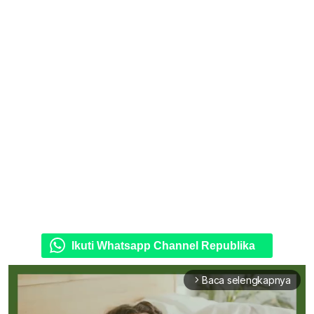
Ikuti Whatsapp Channel Republika
Baca selengkapnya
arrow_forward_ios