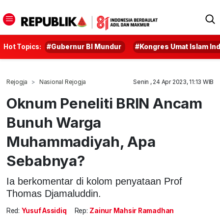
Hot Topics:
#Gubernur BI Mundur
#Kongres Umat Islam In
Rejogja
Nasional Rejogja
Senin , 24 Apr 2023, 11:13 WIB
Oknum Peneliti BRIN Ancam
Bunuh Warga
Muhammadiyah, Apa
Sebabnya?
Ia berkomentar di kolom penyataan Prof
Thomas Djamaluddin.
Red:
Yusuf Assidiq
Rep:
Zainur Mahsir Ramadhan