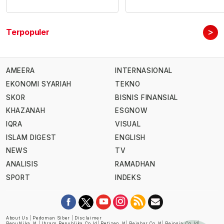
>
Terpopuler
AMEERA
INTERNASIONAL
EKONOMI SYARIAH
TEKNO
SKOR
BISNIS FINANSIAL
KHAZANAH
ESGNOW
IQRA
VISUAL
ISLAM DIGEST
ENGLISH
NEWS
TV
ANALISIS
RAMADHAN
SPORT
INDEKS
About Us
|
Pedoman Siber
|
Disclaimer
Republika.id
|
Ihram.republika.co.id
|
Retizen.id
|
Rejabar.co.id
|
Rejogja.co.id
|