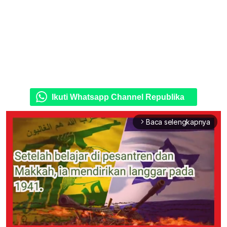
Ikuti Whatsapp Channel Republika
Baca selengkapnya
arrow_forward_ios