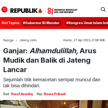
Hot Topics:
#Gubernur BI Mundur
#Kongres Umat Islam In
Rejogja
Jateng Jatim
Kamis , 27 Apr 2023, 21:08 WIB
Ganjar:
Alhamdulillah,
Arus
Mudik dan Balik di Jateng
Lancar
Sejumlah titik kemacetan sempat muncul dan
tak bisa dihindari.
Red:
Yusuf Assidiq
Rep:
Bowo Pribadi