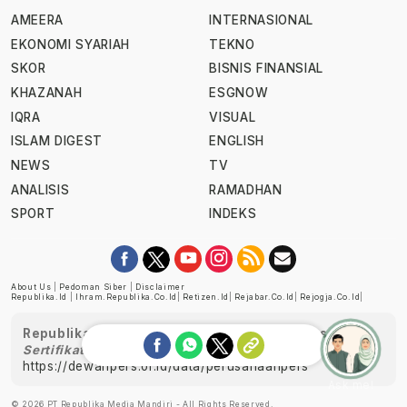
AMEERA
INTERNASIONAL
EKONOMI SYARIAH
TEKNO
SKOR
BISNIS FINANSIAL
KHAZANAH
ESGNOW
IQRA
VISUAL
ISLAM DIGEST
ENGLISH
NEWS
TV
ANALISIS
RAMADHAN
SPORT
INDEKS
About Us
|
Pedoman Siber
|
Disclaimer
Republika.id
|
Ihram.republika.co.id
|
Retizen.id
|
Rejabar.co.id
|
Rejogja.co.id
|
Republika telah diverifikasi oleh Dewan Pers
Sertifikat Nomor 1058/DP-Verifikasi/K/XII/2022
https://dewanpers.or.id/data/perusahaanpers
Ask me!
© 2026 PT Republika Media Mandiri - All Rights Reserved.