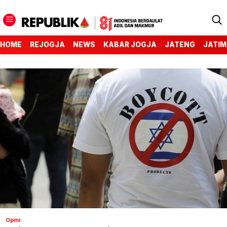
HOME
REJOGJA
NEWS
KABAR JOGJA
JATENG
JATIM
Opini