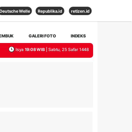
Deutsche Welle
Republika.id
retizen.id
EMBUK
GALERI FOTO
INDEKS
Isya
19:08 WIB
| Sabtu, 25 Safar 1448