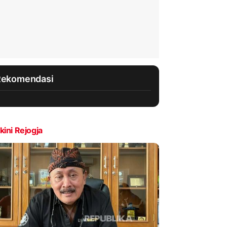
Rekomendasi
kini Rejogja