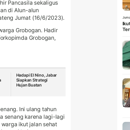
ir Pancasila sekaligus
an di Alun-alun
ateng Jumat (16/6/2023).
Juma
Iku
Ter
u warga Grobogan. Hadir
 Forkopimda Grobogan,
.
Hadapi El Nino, Jabar
a
Siapkan Strategi
n
Hujan Buatan
nang. Ini ulang tahun
 senang karena lagi-lagi
warga ikut jalan sehat