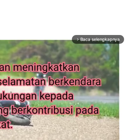
Baca selengkapnya
arrow_forward_ios