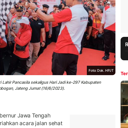
Foto: Dok. HPJT
Ter
i Lahir Pancasila sekaligus Hari Jadi ke-297 Kabupaten
obogan, Jateng Jumat (16/6/2023).
ernur Jawa Tengah
iahkan acara jalan sehat