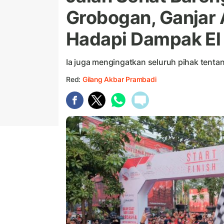
Grobogan, Ganjar 
Hadapi Dampak El
Ia juga mengingatkan seluruh pihak tentan
Red:
Gilang Akbar Prambadi