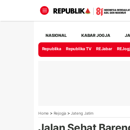
NASIONAL
KABAR JOGJA
J
Republika
Republika TV
REJabar
REJog
>
>
Home
Rejogja
Jateng Jatim
Jalan Sehat Baren