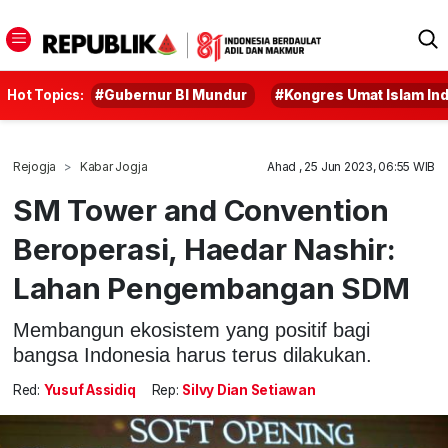
Hot Topics:
#Gubernur BI Mundur
#Kongres Umat Islam In
Rejogja
Kabar Jogja
Ahad , 25 Jun 2023, 06:55 WIB
SM Tower and Convention
Beroperasi, Haedar Nashir:
Lahan Pengembangan SDM
Membangun ekosistem yang positif bagi
bangsa Indonesia harus terus dilakukan.
Red:
Yusuf Assidiq
Rep:
Silvy Dian Setiawan