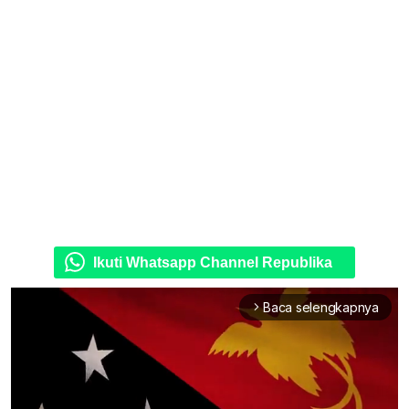
Ikuti Whatsapp Channel Republika
Baca selengkapnya
arrow_forward_ios