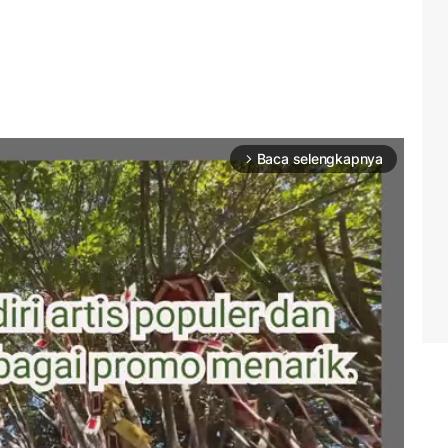
Baca selengkapnya
arrow_forward_ios