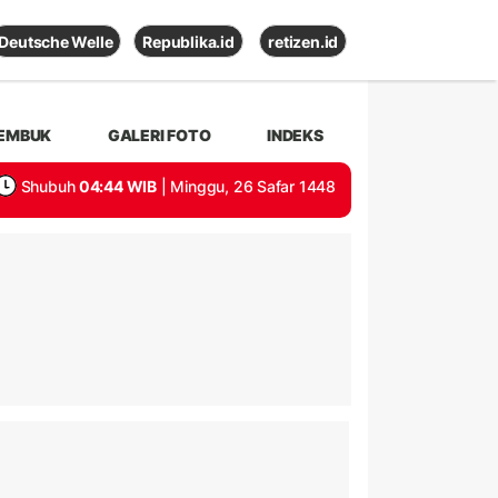
Deutsche Welle
Republika.id
retizen.id
EMBUK
GALERI FOTO
INDEKS
Shubuh
04:44 WIB
| Minggu, 26 Safar 1448