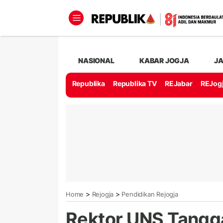
NASIONAL
KABAR JOGJA
J
Republika
Republika TV
REJabar
REJog
>
>
Home
Rejogja
Pendidikan Rejogja
Rektor UNS Tangg