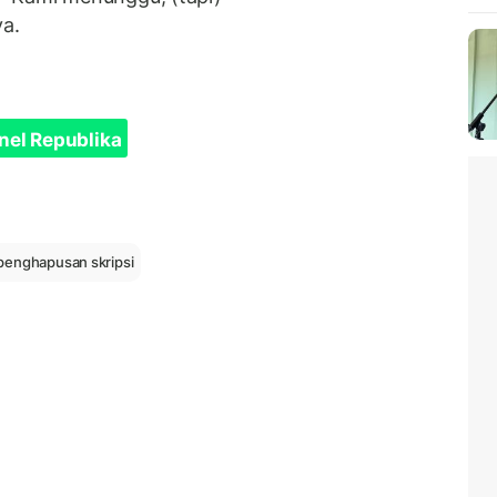
ya.
nel Republika
penghapusan skripsi