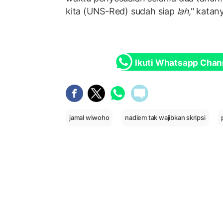
kita (UNS-Red) sudah siap
lah
," katan
Ikuti Whatsapp Chan
jamal wiwoho
nadiem tak wajibkan skripsi