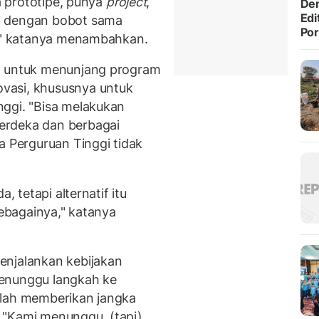
ya prototipe, punya
project
,
Den
Edi
n dengan bobot sama
Po
si," katanya menambahkan.
h untuk menunjang program
vasi, khususnya untuk
ggi. "Bisa melakukan
erdeka dan berbagai
a Perguruan Tinggi tidak
, tetapi alternatif itu
ebagainya," katanya
enjalankan kebijakan
menunggu langkah ke
elah memberikan jangka
 "Kami menunggu, (tapi)