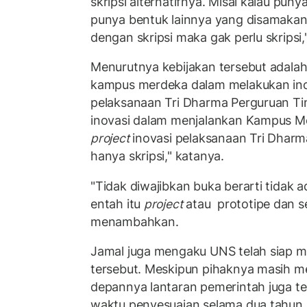
skripsi alternatifnya. Misal kalau pun
punya bentuk lainnya yang disamaka
dengan skripsi maka gak perlu skrip
Menurutnya kebijakan tersebut adala
kampus merdeka dalam melakukan ino
pelaksanaan Tri Dharma Perguruan Tin
inovasi dalam menjalankan Kampus M
project
inovasi pelaksanaan Tri Dharm
hanya skripsi," katanya.
"Tidak diwajibkan buka berarti tidak ada
entah itu
project
atau prototipe dan s
menambahkan.
Jamal juga mengaku UNS telah siap m
tersebut. Meskipun pihaknya masih 
depannya lantaran pemerintah juga t
waktu penyesuaian selama dua tahun.