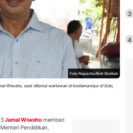
3
4
Foto: Republika/Binti Sholikah
mal Wiwoho, saat ditemui wartawan di kediamannya di Solo,
NS
Jamal Wiwoho
memberi
 Menteri Pendidikan,