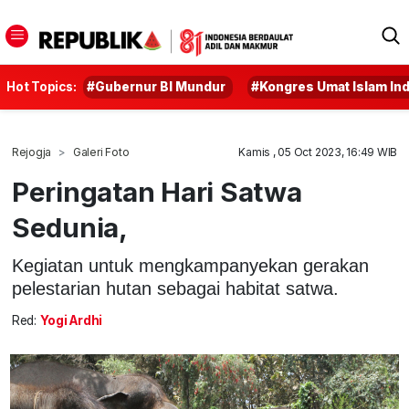
Hot Topics:
#Gubernur BI Mundur
#Kongres Umat Islam In
Rejogja
Galeri Foto
Kamis , 05 Oct 2023, 16:49 WIB
Peringatan Hari Satwa
Sedunia,
Kegiatan untuk mengkampanyekan gerakan
pelestarian hutan sebagai habitat satwa.
Red:
Yogi Ardhi