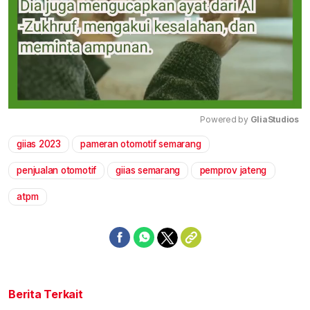
Powered by 
GliaStudios
giias 2023
pameran otomotif semarang
Mute
penjualan otomotif
giias semarang
pemprov jateng
atpm
Berita Terkait