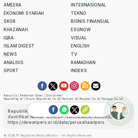
AMEERA
INTERNASIONAL
EKONOMI SYARIAH
TEKNO
SKOR
BISNIS FINANSIAL
KHAZANAH
ESGNOW
IQRA
VISUAL
ISLAM DIGEST
ENGLISH
NEWS
TV
ANALISIS
RAMADHAN
SPORT
INDEKS
About Us
|
Pedoman Siber
|
Disclaimer
Republika.id
|
Ihram.republika.co.id
|
Retizen.id
|
Rejabar.co.id
|
Rejogja.co.id
|
Republika telah diverifikasi oleh Dewan Pers
Sertifikat Nomor 1058/DP-Verifikasi/K/XII/2022
https://dewanpers.or.id/data/perusahaanpers
Ask me!
© 2026 PT Republika Media Mandiri - All Rights Reserved.