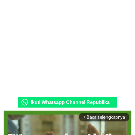
Ikuti Whatsapp Channel Republika
Baca selengkapnya
arrow_forward_ios