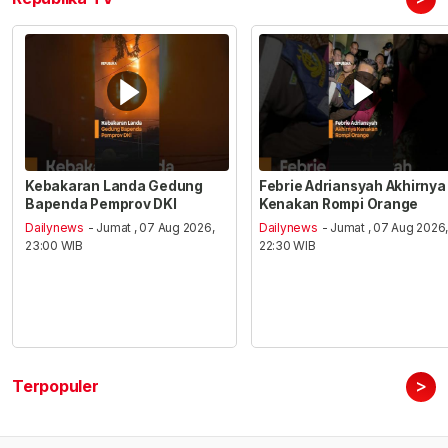
Kebakaran Landa Gedung
Febrie Adriansyah Akhirnya
Bapenda Pemprov DKI
Kenakan Rompi Orange
Dailynews
- Jumat , 07 Aug 2026,
Dailynews
- Jumat , 07 Aug 2026
23:00 WIB
22:30 WIB
>
Terpopuler