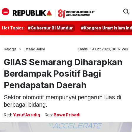
Hot Topics:
#Gubernur BI Mundur
#Kongres Umat Islam In
Rejogja
Jateng Jatim
Kamis , 19 Oct 2023, 00:17 WIB
GIIAS Semarang Diharapkan
Berdampak Positif Bagi
Pendapatan Daerah
Sektor otomotif mempunyai pengaruh luas di
berbagai bidang.
Red:
Yusuf Assidiq
Rep:
Bowo Pribadi