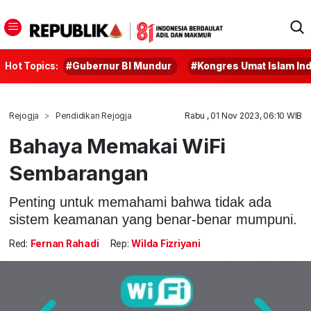
Hot Topics:
#Gubernur BI Mundur
#Kongres Umat Islam In
Rejogja
Pendidikan Rejogja
Rabu , 01 Nov 2023, 06:10 WIB
Bahaya Memakai WiFi
Sembarangan
Penting untuk memahami bahwa tidak ada
sistem keamanan yang benar-benar mumpuni.
Red:
Fernan Rahadi
Rep:
Wilda Fizriyani